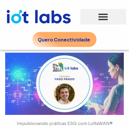
Ir
para
o
conteúdo
Quero Conectividade
Impulsionando práticas ESG com LoRaWAN®