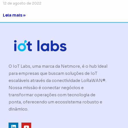
12 de agosto de 2022
Leia mais »
O IoT Labs, uma marca da Netmore, é o hub ideal
para empresas que buscam soluções de IoT
escaláveis através da conectividade LoRaWAN®.
Nossa missão é conectar negócios e
transformar operações com tecnologia de
ponta, oferecendo um ecossistema robusto e
dinâmico.
L
Y