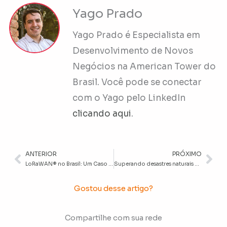
Yago Prado
Yago Prado é Especialista em
Desenvolvimento de Novos
Negócios na American Tower do
Brasil. Você pode se conectar
com o Yago pelo LinkedIn
clicando aqui
.
ANTERIOR
PRÓXIMO
Anterior
Pr
LoRaWAN® no Brasil: Um Caso de Sucesso
Superando desastres naturais com cidades inteligentes
Gostou desse artigo?
Compartilhe com sua rede