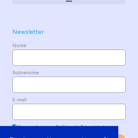
Política de Dispositivos – Conformidade Mandatória
Newsletter
Nome
Sobrenome
E-mail
Concordo com a Política de Privacidade