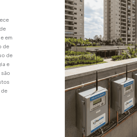
rece
 de
e e em
o de
uo de
ia e
 são
stos
 de