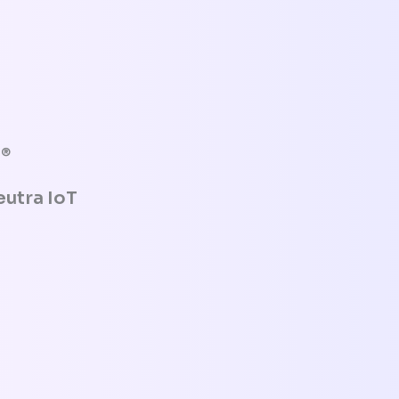
N®
utra IoT