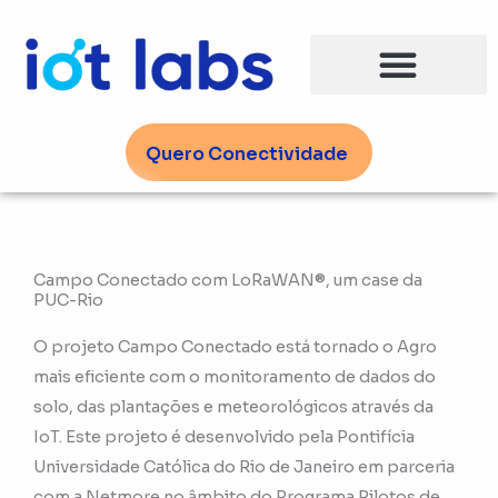
Ir
para
o
conteúdo
Quero Conectividade
Campo Conectado com LoRaWAN®, um case da
PUC-Rio
O projeto Campo Conectado está tornado o Agro
mais eficiente com o monitoramento de dados do
solo, das plantações e meteorológicos através da
IoT. Este projeto é desenvolvido pela Pontifícia
Universidade Católica do Rio de Janeiro em parceria
com a Netmore no âmbito do Programa Pilotos de