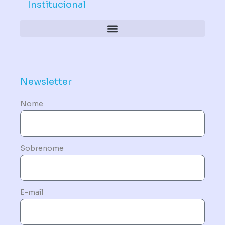
Institucional
Política de Dispositivos – Conformidade Mandatória
Newsletter
Nome
Sobrenome
E-mail