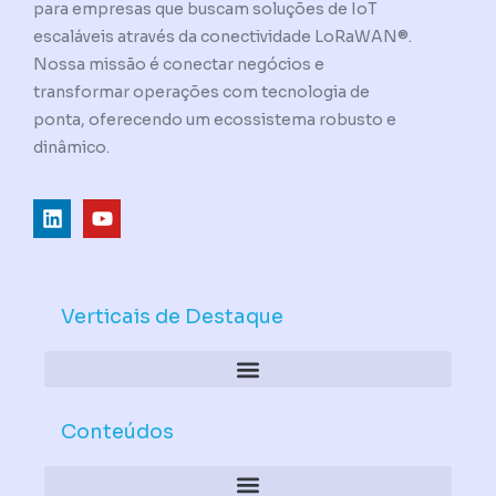
para empresas que buscam soluções de IoT
escaláveis através da conectividade LoRaWAN®.
Nossa missão é conectar negócios e
transformar operações com tecnologia de
ponta, oferecendo um ecossistema robusto e
dinâmico.
L
Y
i
o
n
u
k
t
e
u
d
b
Verticais de Destaque
i
e
n
Conteúdos