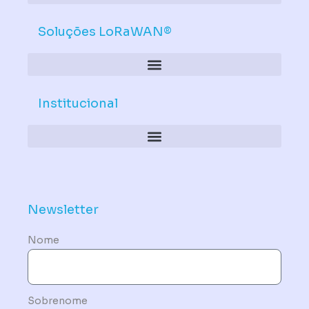
Soluções LoRaWAN®
Institucional
Política de Dispositivos – Conformidade Mandatória
Newsletter
Nome
Sobrenome