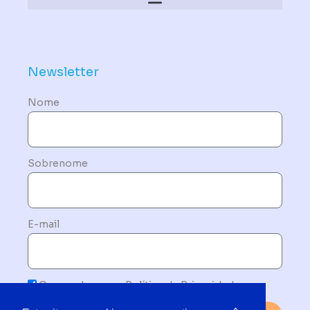
Política de Dispositivos – Conformidade Mandatória
Newsletter
Nome
Sobrenome
E-mail
Concordo com a Política de Privacidade