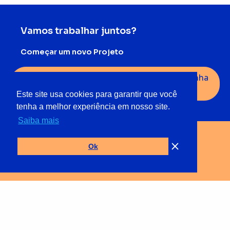
Vamos trabalhar juntos?
Começar um novo Projeto
Quero Participar do Ecossitema com a Minha
Solução
Este site usa cookies para garantir que você
tenha a melhor experiência em nosso site.
Saiba mais
Você está Pronto?
Ok
Participar do Ecossistema
Quero Saber Mais Sobre as Soluções Existentes