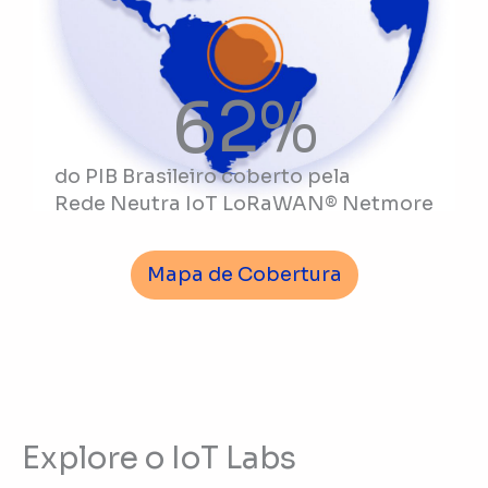
62
%
do PIB Brasileiro coberto pela
Rede Neutra IoT LoRaWAN® Netmore
Mapa de Cobertura
Explore o IoT Labs