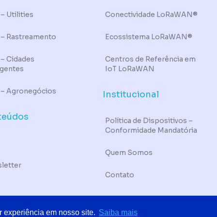
– Utilities
Conectividade LoRaWAN®
 – Rastreamento
Ecossistema LoRaWAN®
 – Cidades
Centros de Referência em
igentes
IoT LoRaWAN
 – Agronegócios
Institucional
teúdos
Política de Dispositivos –
Conformidade Mandatória
Quem Somos
letter
Contato
TMORE DO BRASIL
r experiência em nosso site.
Saiba mais