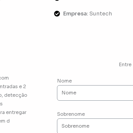
Empresa
: Suntech
Entre
 com
Nome
ntradas e 2
o, detecção
s
ra entregar
Sobrenome
em d