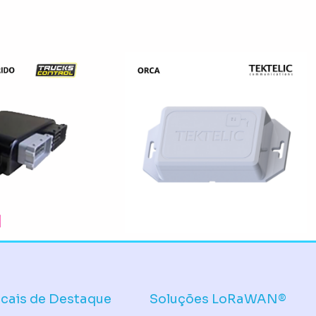
icais de Destaque
Soluções LoRaWAN®