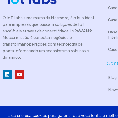
Case 
O IoT Labs, uma marca da Netmore, é o hub ideal
Case
para empresas que buscam soluções de IoT
escaláveis através da conectividade LoRaWAN®.
Case
Intel
Nossa missão é conectar negócios e
transformar operações com tecnologia de
Case
ponta, oferecendo um ecossistema robusto e
dinâmico.
Con
L
Y
i
o
Blog
n
u
k
t
News
e
u
d
b
i
e
n
© 2019 - 2025 TODOS OS DIREITOS RESERVADOS | POWERED BY NE
Este site usa cookies para garantir que você tenha a melho