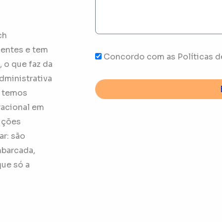
ch
nentes e tem
Concordo com as Políticas d
, o que faz da
dministrativa
e temos
racional em
uções
r: são
mbarcada,
que só a