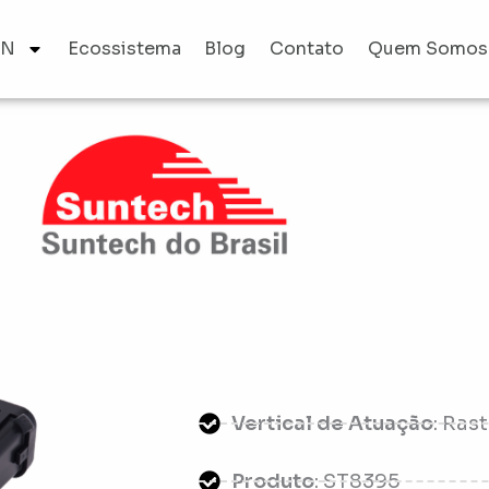
AN
Ecossistema
Blog
Contato
Quem Somos
Vertical de Atuação
: Ras
Produto
: ST8395