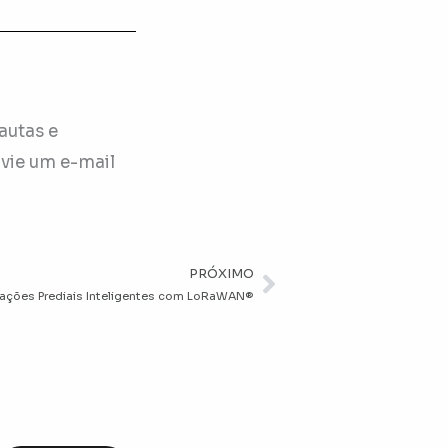
autas e
nvie um e-mail
PRÓXIMO
Próximo
ações Prediais Inteligentes com LoRaWAN®