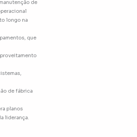
e manutenção de
operacional
to longo na
ipamentos, que
 aproveitamento
sistemas,
hão de fábrica
era planos
a liderança.