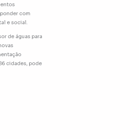
mentos
esponder com
l e social.
or de águas para
 novas
ementação
86 cidades, pode