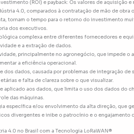
nvestimento (ROI) e payback: Os valores de aquisição 
dústria 4.0, comparados à contratação de mão de obra 
ata, tornam o tempo para o retorno do investimento mui
ria dos executivos.
ológica complexa entre diferentes fornecedores e equ
ividade e a extração de dados.
ividade, principalmente no agronegócio, que impede o
mentar a eficiência operacional.
de dos dados, causada por problemas de integração de 
tárias e falta de clareza sobre o que visualizar.
se aplicado aos dados, que limita o uso dos dados do c
role das máquinas.
gia específica e/ou envolvimento da alta direção, que g
icos divergentes e inibe o patrocínio e o engajamento d
ria 4.0 no Brasil com a Tecnologia LoRaWAN®