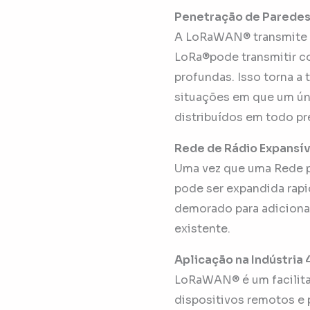
Penetração de Parede
A LoRaWAN® transmite na
LoRa®pode transmitir co
profundas. Isso torna a
situações em que um ún
distribuídos em todo pr
Rede de Rádio Expansí
Uma vez que uma Rede pr
pode ser expandida rapi
demorado para adicionar
existente.
Aplicação na Indústria 
LoRaWAN® é um facilitad
dispositivos remotos e 