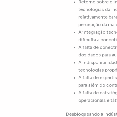
Retorno sobre o i
tecnologias da In
relativamente bar
percepção da maio
A integração tecn
dificulta a conect
A falta de conect
dos dados para au
A indisponibilida
tecnologias proprie
A falta de experti
para além do cont
A falta de estraté
operacionais e tát
Desbloqueando a Indúst