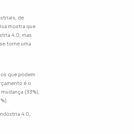
triais, de
isa mostra que
tria 4.0, mas
 se torne uma
afios que podem
orçamento é o
à mudança (33%),
7%).
ndústria 4.0,