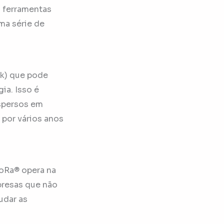
 ferramentas
uma série de
k) que pode
ia. Isso é
ispersos em
por vários anos
oRa® opera na
mpresas que não
udar as