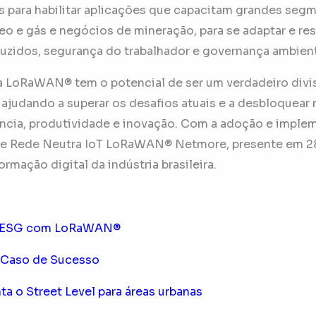
s para habilitar aplicações que capacitam grandes seg
leo e gás e negócios de mineração, para se adaptar e r
uzidos, segurança do trabalhador e governança ambienta
a LoRaWAN® tem o potencial de ser um verdadeiro divis
l, ajudando a superar os desafios atuais e a desbloquear
ência, produtividade e inovação. Com a adoção e impl
 de Rede Neutra IoT LoRaWAN® Netmore, presente em 2
ormação digital da indústria brasileira.
as ESG com LoRaWAN®
 Caso de Sucesso
a o Street Level para áreas urbanas