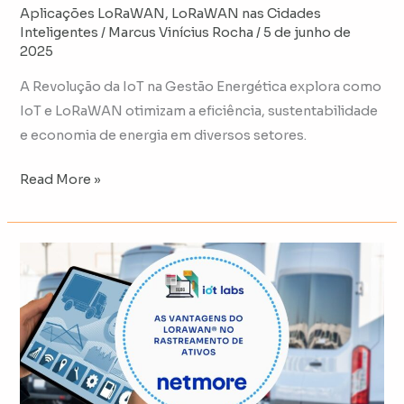
Aplicações LoRaWAN
,
LoRaWAN nas Cidades
Inteligentes
/
Marcus Vinícius Rocha
/
5 de junho de
2025
A Revolução da IoT na Gestão Energética explora como
IoT e LoRaWAN otimizam a eficiência, sustentabilidade
e economia de energia em diversos setores.
Read More »
As
Vantagens
do
LoRaWAN®
no
Rastreamento
de