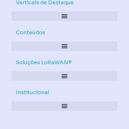
d
b
Verticais de Destaque
i
e
n
Conteúdos
Soluções LoRaWAN®
Institucional
Política de Dispositivos – Conformidade Mandatória