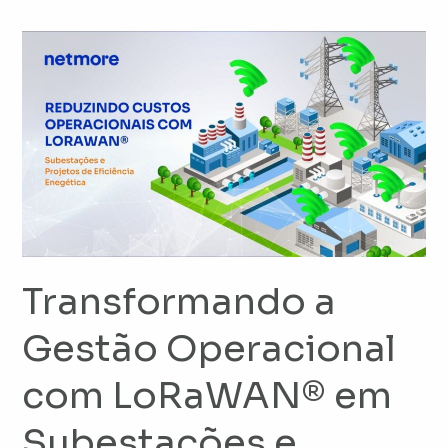
Transformando
a
Gestão
Operacional
com
LoRaWAN®
em
Subestações
e
Projetos
Transformando a
de
Gestão Operacional
Eficiência
Energética
com LoRaWAN® em
Subestações e