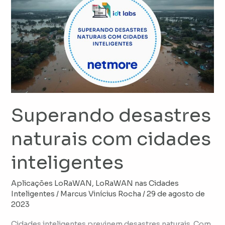
desastres
naturais
com
cidades
inteligentes
Superando desastres
naturais com cidades
inteligentes
Aplicações LoRaWAN
,
LoRaWAN nas Cidades
Inteligentes
/
Marcus Vinícius Rocha
/
29 de agosto de
2023
Cidades inteligentes previnem desastres naturais. Com