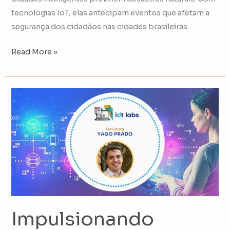
tecnologias IoT, elas antecipam eventos que afetam a
segurança dos cidadãos nas cidades brasileiras.
Read More »
Impulsionando
práticas
ESG
com
LoRaWAN®
Impulsionando