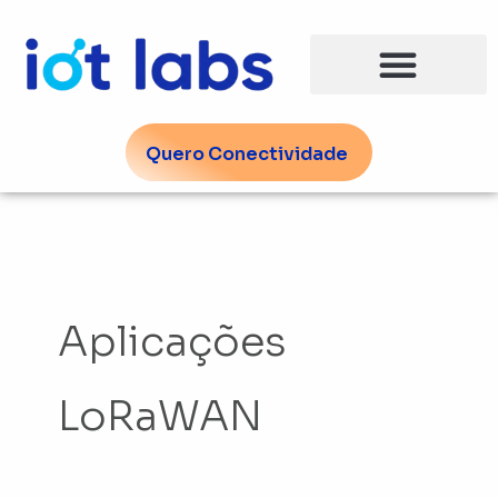
Ir
para
o
conteúdo
Quero Conectividade
Aplicações
LoRaWAN