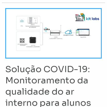
Solução
COVID-
19:
Monitoramento
da
qualidade
do
ar
interno
Solução COVID-19:
para
alunos
Monitoramento da
em
qualidade do ar
sala
de
interno para alunos
aula