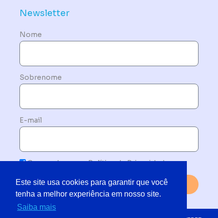
Newsletter
Nome
Sobrenome
E-mail
Concordo com a Política de Privacidade
Este site usa cookies para garantir que você
Enviar
tenha a melhor experiência em nosso site.
Saiba mais