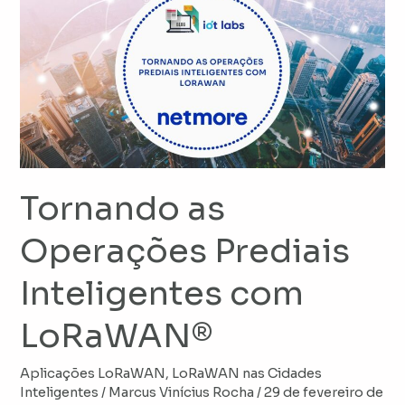
as
Operações
Prediais
Inteligentes
com
LoRaWAN®
Tornando as
Operações Prediais
Inteligentes com
LoRaWAN®
Aplicações LoRaWAN
,
LoRaWAN nas Cidades
Inteligentes
/
Marcus Vinícius Rocha
/
29 de fevereiro de