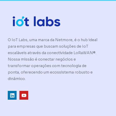
O IoT Labs, uma marca da Netmore, é o hub ideal
para empresas que buscam soluções de IoT
escaláveis através da conectividade LoRaWAN®.
Nossa missão é conectar negócios e
transformar operações com tecnologia de
ponta, oferecendo um ecossistema robusto e
dinâmico.
L
Y
i
o
n
u
k
t
e
u