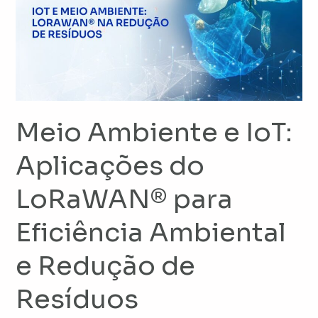
IoT:
Aplicações
do
LoRaWAN®
para
Eficiência
Ambiental
Meio Ambiente e IoT:
e
Aplicações do
Redução
de
LoRaWAN® para
Resíduos
Eficiência Ambiental
e Redução de
Resíduos