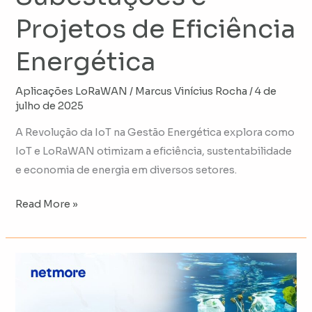
Projetos de Eficiência
Energética
Aplicações LoRaWAN
/
Marcus Vinícius Rocha
/
4 de
julho de 2025
A Revolução da IoT na Gestão Energética explora como
IoT e LoRaWAN otimizam a eficiência, sustentabilidade
e economia de energia em diversos setores.
Read More »
Meio
Ambiente
e