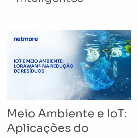
Meio
Ambiente
e
IoT:
Aplicações
do
LoRaWAN®
para
Eficiência
Ambiental
Meio Ambiente e IoT:
e
Aplicações do
Redução
de