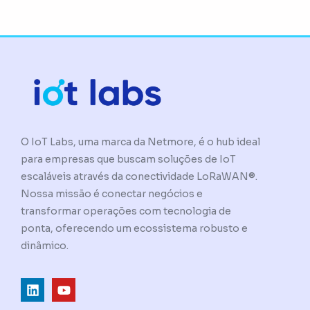
O IoT Labs, uma marca da Netmore, é o hub ideal
para empresas que buscam soluções de IoT
escaláveis através da conectividade LoRaWAN®.
Nossa missão é conectar negócios e
transformar operações com tecnologia de
ponta, oferecendo um ecossistema robusto e
dinâmico.
L
Y
i
o