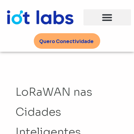
Ir
para
o
conteúdo
Quero Conectividade
LoRaWAN nas
Cidades
Inteligentes