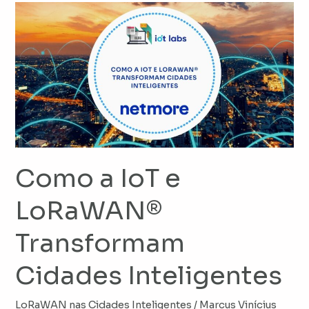
Como
a
IoT
e
LoRaWAN®
Transformam
Cidades
Inteligentes
Como a IoT e
LoRaWAN®
Transformam
Cidades Inteligentes
LoRaWAN nas Cidades Inteligentes
/
Marcus Vinícius