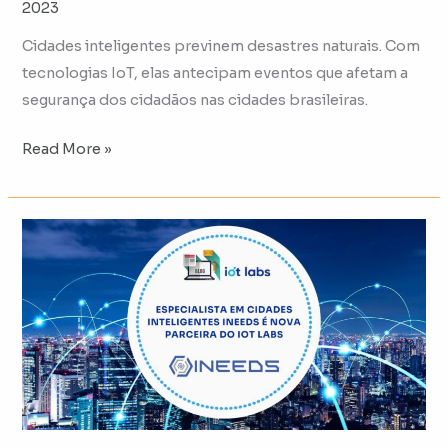
2023
Cidades inteligentes previnem desastres naturais. Com
tecnologias IoT, elas antecipam eventos que afetam a
segurança dos cidadãos nas cidades brasileiras.
Read More »
iNeeds
System:
especialista
em
IoT
para
cidades
inteligentes