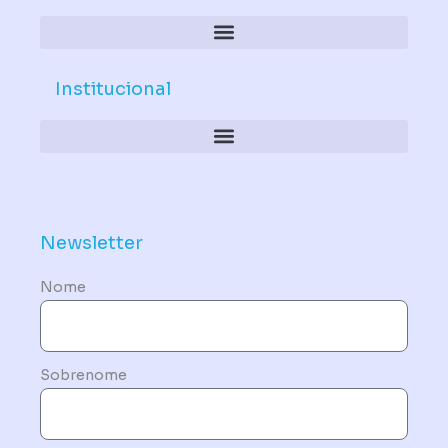
Institucional
Política de Dispositivos – Conformidade Mandatória
Newsletter
Nome
Sobrenome