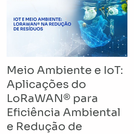
Ambiente
e
IoT:
Aplicações
do
LoRaWAN®
para
Eficiência
Ambiental
Meio Ambiente e IoT:
e
Aplicações do
Redução
de
LoRaWAN® para
Resíduos
Eficiência Ambiental
e Redução de