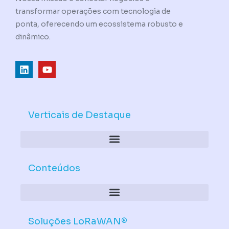
transformar operações com tecnologia de
ponta, oferecendo um ecossistema robusto e
dinâmico.
L
Y
i
o
n
u
k
t
e
u
d
b
Verticais de Destaque
i
e
n
Conteúdos
Soluções LoRaWAN®