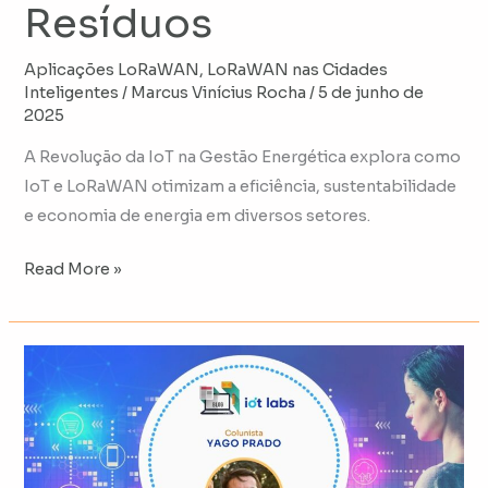
Resíduos
Aplicações LoRaWAN
,
LoRaWAN nas Cidades
Inteligentes
/
Marcus Vinícius Rocha
/
5 de junho de
2025
A Revolução da IoT na Gestão Energética explora como
IoT e LoRaWAN otimizam a eficiência, sustentabilidade
e economia de energia em diversos setores.
Read More »
Impulsionando
práticas
ESG
com
LoRaWAN®