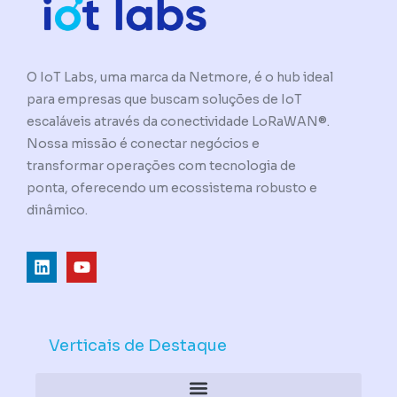
O IoT Labs, uma marca da Netmore, é o hub ideal
para empresas que buscam soluções de IoT
escaláveis através da conectividade LoRaWAN®.
Nossa missão é conectar negócios e
transformar operações com tecnologia de
ponta, oferecendo um ecossistema robusto e
dinâmico.
L
Y
i
o
n
u
k
t
e
u
d
b
Verticais de Destaque
i
e
n