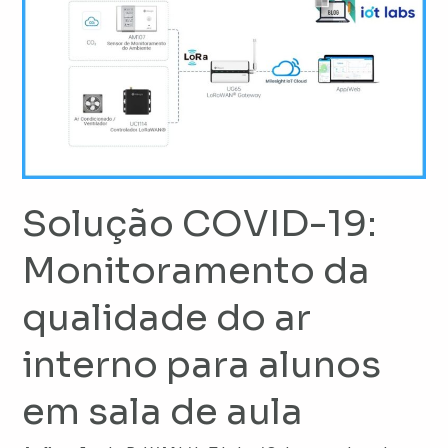
COVID-
19:
Monitoramento
da
qualidade
do
ar
interno
Solução COVID-19:
para
alunos
Monitoramento da
em
qualidade do ar
sala
de
interno para alunos
aula
em sala de aula