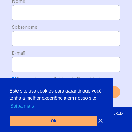
Nome
Sobrenome
E-mail
Concordo com a Política de Privacidade
Este site usa cookies para garantir que você
Enviar
tenha a melhor experiência em nosso site.
Saiba mais
© 2019 - 2025 TODOS OS DIREITOS RESERVADOS | POWERED
BY NETMORE DO BRASIL
Ok
BY
HYTRADE MARKETING & VENDAS B2B