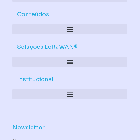
Conteúdos
Soluções LoRaWAN®
Institucional
Política de Dispositivos – Conformidade Mandatória
Newsletter