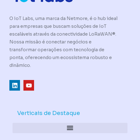
O IoT Labs, uma marca da Netmore, é o hub ideal
para empresas que buscam soluções de IoT
escaláveis através da conectividade LoRaWAN®.
Nossa missão é conectar negócios e
transformar operações com tecnologia de
ponta, oferecendo um ecossistema robusto e
dinâmico.
L
Y
i
o
n
u
k
t
e
u
d
b
Verticais de Destaque
i
e
n