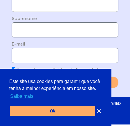
Sobrenome
E-mail
Concordo com a Política de Privacidade
Este site usa cookies para garantir que você
Enviar
tenha a melhor experiência em nosso site.
Saiba mais
© 2019 - 2025 TODOS OS DIREITOS RESERVADOS | POWERED
BY NETMORE DO BRASIL
Ok
BY
HYTRADE MARKETING & VENDAS B2B