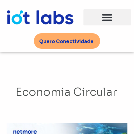
Ir
para
o
conteúdo
Quero Conectividade
Economia Circular
Meio