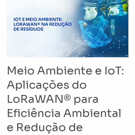
Ambiente
e
IoT:
Aplicações
do
LoRaWAN®
para
Eficiência
Ambiental
Meio Ambiente e IoT:
e
Aplicações do
Redução
de
LoRaWAN® para
Resíduos
Eficiência Ambiental
e Redução de