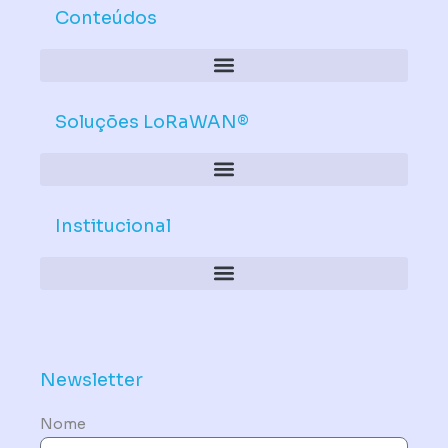
Conteúdos
Soluções LoRaWAN®
Institucional
Política de Dispositivos – Conformidade Mandatória
Newsletter
Nome