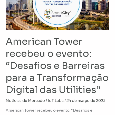
evento:
“Desafios
e
Barreiras
para
American Tower
a
Transformação
recebeu o evento:
Digital
“Desafios e Barreiras
das
Utilities”
para a Transformação
Digital das Utilities”
Notícias de Mercado
/
IoT Labs
/
24 de março de 2023
American Tower recebeu o evento: “Desafios e