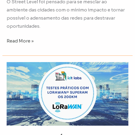
O Street Level foi pensado para se mesclar ao
ambiente das cidades com o mínimo impacto e tornar
possível o adensamento das redes para destravar
oportunidades.
Read More »
Testes
práticos
com
LoRaWAN®
superam
os
200km