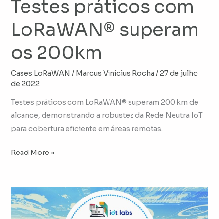
Testes práticos com
LoRaWAN® superam
os 200km
Cases LoRaWAN
/
Marcus Vinícius Rocha
/
27 de julho
de 2022
Testes práticos com LoRaWAN® superam 200 km de
alcance, demonstrando a robustez da Rede Neutra IoT
para cobertura eficiente em áreas remotas.
Read More »
Cidades
inteligentes