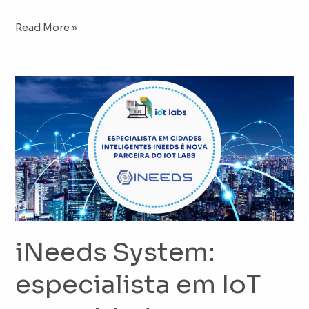
Read More »
iNeeds
System:
especialista
em
IoT
para
cidades
inteligentes
iNeeds System:
especialista em IoT