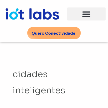
Ir
para
o
conteúdo
Quero Conectividade
cidades
inteligentes