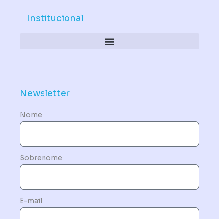
Institucional
Política de Dispositivos – Conformidade Mandatória
Newsletter
Nome
Sobrenome
E-mail