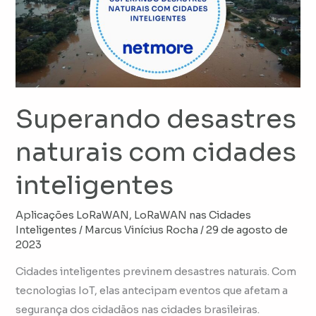
com
cidades
inteligentes
Superando desastres
naturais com cidades
inteligentes
Aplicações LoRaWAN
,
LoRaWAN nas Cidades
Inteligentes
/
Marcus Vinícius Rocha
/
29 de agosto de
2023
Cidades inteligentes previnem desastres naturais. Com
tecnologias IoT, elas antecipam eventos que afetam a
segurança dos cidadãos nas cidades brasileiras.