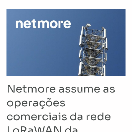
Netmore
assume
as
operações
comerciais
da
rede
LoRaWAN
da
American
Netmore assume as
Tower
operações
no
Brasil
comerciais da rede
em
uma
LoRaWAN da
transição