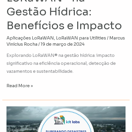
Gestão Hídrica:
Benefícios e Impacto
Aplicações LoRaWAN
,
LoRaWAN para Utilities
/
Marcus
Vinícius Rocha
/
19 de março de 2024
Explorando LoRaWAN® na gestão hídrica: impacto
significativo na eficiência operacional, detecção de
vazamentos e sustentabilidade.
Read More »
Superando
desastres
naturais