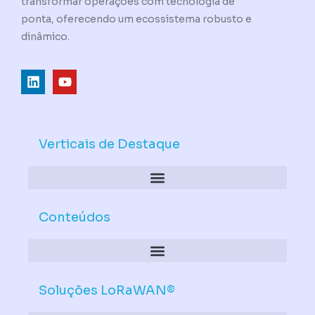
transformar operações com tecnologia de
ponta, oferecendo um ecossistema robusto e
dinâmico.
L
Y
i
o
n
u
k
t
e
u
d
b
Verticais de Destaque
i
e
n
Conteúdos
Soluções LoRaWAN®