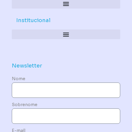
Institucional
Política de Dispositivos – Conformidade Mandatória
Newsletter
Nome
Sobrenome
E-mail