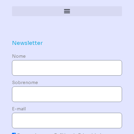
Política de Dispositivos – Conformidade Mandatória
Newsletter
Nome
Sobrenome
E-mail