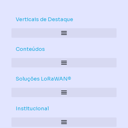
n
u
k
t
e
u
d
b
Verticais de Destaque
i
e
n
Conteúdos
Soluções LoRaWAN®
Institucional