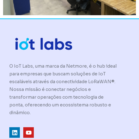
O IoT Labs, uma marca da Netmore, é o hub ideal
para empresas que buscam soluções de IoT
escaláveis através da conectividade LoRaWAN®.
Nossa missão é conectar negócios e
transformar operações com tecnologia de
ponta, oferecendo um ecossistema robusto e
dinâmico.
L
Y
i
o