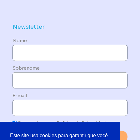
Política de Dispositivos – Conformidade Mandatória
Newsletter
Nome
Sobrenome
E-mail
Concordo com a Política de Privacidade
Este site usa cookies para garantir que você
Enviar