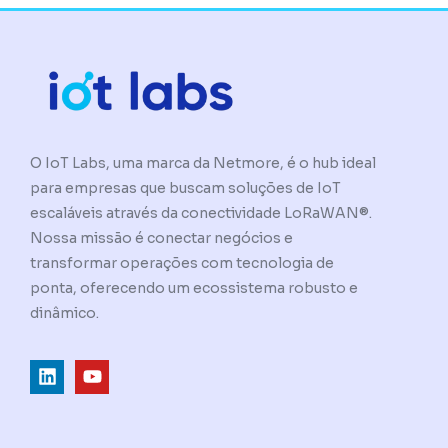
O IoT Labs, uma marca da Netmore, é o hub ideal
para empresas que buscam soluções de IoT
escaláveis através da conectividade LoRaWAN®.
Nossa missão é conectar negócios e
transformar operações com tecnologia de
ponta, oferecendo um ecossistema robusto e
dinâmico.
L
Y
i
o
n
u
k
t
e
u