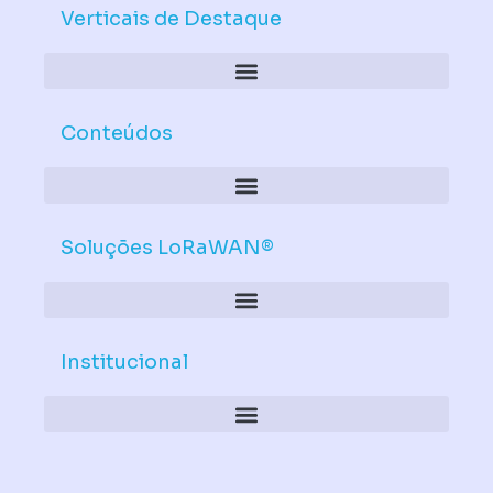
d
b
Verticais de Destaque
i
e
n
Conteúdos
Soluções LoRaWAN®
Institucional
Política de Dispositivos – Conformidade Mandatória