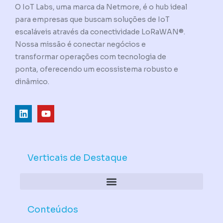
O IoT Labs, uma marca da Netmore, é o hub ideal
para empresas que buscam soluções de IoT
escaláveis através da conectividade LoRaWAN®.
Nossa missão é conectar negócios e
transformar operações com tecnologia de
ponta, oferecendo um ecossistema robusto e
dinâmico.
L
Y
i
o
n
u
k
t
e
u
d
b
Verticais de Destaque
i
e
n
Conteúdos