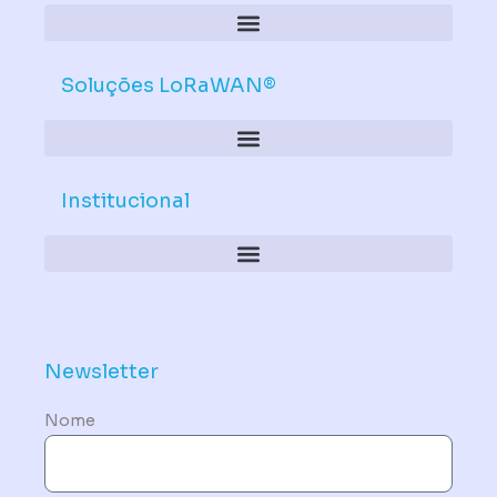
Soluções LoRaWAN®
Institucional
Política de Dispositivos – Conformidade Mandatória
Newsletter
Nome