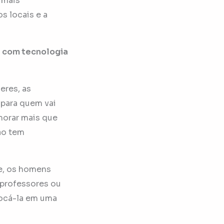
 mais
s locais e a
r com tecnologia
eres, as
 para quem vai
emorar mais que
não tem
e, os homens
 professores ou
locá-la em uma