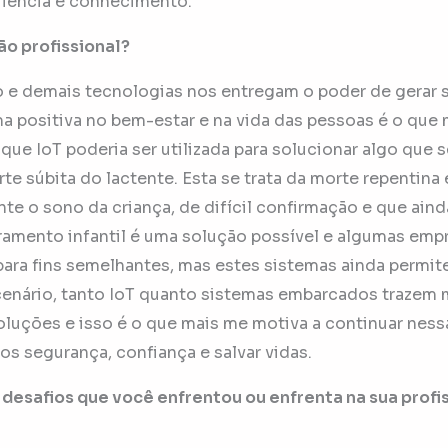
riência e conhecimento.
ão profissional?
 e demais tecnologias nos entregam o poder de gerar 
 positiva no bem-estar e na vida das pessoas é o que 
que IoT poderia ser utilizada para solucionar algo que
e súbita do lactente. Esta se trata da morte repentina 
nte o sono da criança, de difícil confirmação e que ain
amento infantil é uma solução possível e algumas empr
ara fins semelhantes, mas estes sistemas ainda permi
enário, tanto IoT quanto sistemas embarcados trazem m
oluções e isso é o que mais me motiva a continuar nessa
os segurança, confiança e salvar vidas.
desafios que você enfrentou ou enfrenta na sua profi