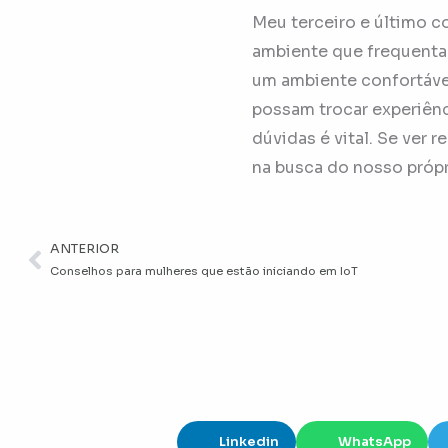
Meu terceiro e último c
ambiente que frequentam
um ambiente confortável
possam trocar experiênc
dúvidas é vital. Se ver
na busca do nosso própr
ANTERIOR
Anterior
Conselhos para mulheres que estão iniciando em IoT
Linkedin
WhatsApp