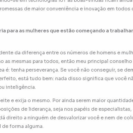
ando-se em tecnologias IoT as boas-vindas ficam ainda
promessas de maior conveniência e inovação em todos o
ia para as mulheres que estão começando a trabalha
dente da diferença entre os números de homens e mulh
ão as mesmas para todos, então meu principal conselho
rea é: tenha perseverança. Se você não conseguir, se d
perfeito, está tudo bem: nada disso significa que você 
ou inteligência.
eite e exija o mesmo. Por ainda serem maior quantidad
osições de liderança, seja nos papéis de especialistas,
dá direito a ninguém de desvalorizar você e nem de co
l de forma alguma.