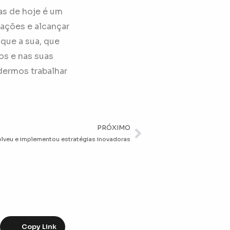
as de hoje é um
lações e alcançar
que a sua, que
os e nas suas
dermos trabalhar
PRÓXIMO
Próximo
volveu e implementou estratégias inovadoras
Copy Link