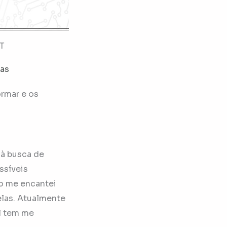
oT
tas
ormar e os
à busca de
ssíveis
o me encantei
elas. Atualmente
l tem me