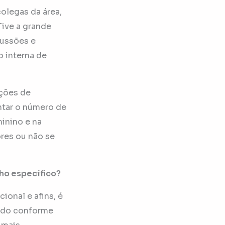
olegas da área,
Tive a grande
cussões e
o interna de
ições de
ntar o número de
inino e na
ores ou não se
cho específico?
onal e afins, é
ando conforme