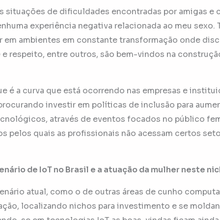
s situações de dificuldades encontradas por amigas e c
nhuma experiência negativa relacionada ao meu sexo. 
r em ambientes em constante transformação onde dis
e respeito, entre outros, são bem-vindos na construçã
 é a curva que está ocorrendo nas empresas e institu
procurando investir em políticas de inclusão para aume
cnológicos, através de eventos focados no público fem
s pelos quais as profissionais não acessam certos set
nário de IoT no Brasil e a atuação da mulher neste ni
nário atual, como o de outras áreas de cunho computaci
ação, localizando nichos para investimento e se mold