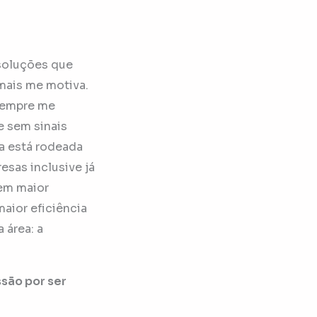
soluções que
mais me motiva.
 sempre me
e sem sinais
da está rodeada
esas inclusive já
tem maior
aior eficiência
 área: a
ssão por ser