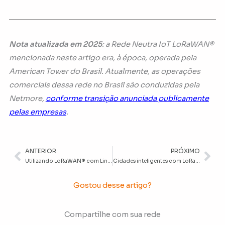
Nota atualizada em 2025
: a Rede Neutra IoT LoRaWAN®
mencionada neste artigo era, à época, operada pela
American Tower do Brasil. Atualmente, as operações
comerciais dessa rede no Brasil são conduzidas pela
Netmore,
conforme transição anunciada publicamente
pelas empresas
.
ANTERIOR
PRÓXIMO
Anterior
Pr
Utilizando LoRaWAN® com Linux embarcado
Cidades inteligentes com LoRaWAN®
Gostou desse artigo?
Compartilhe com sua rede