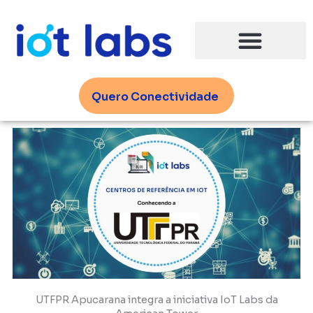
Ir
para
o
conteúdo
Quero Conectividade
UTFPR Apucarana integra a iniciativa IoT Labs da