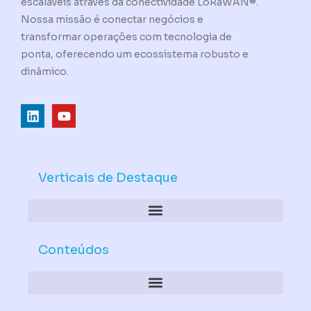
escaláveis através da conectividade LoRaWAN®.
Nossa missão é conectar negócios e
transformar operações com tecnologia de
ponta, oferecendo um ecossistema robusto e
dinâmico.
L
Y
i
o
n
u
k
t
e
u
d
b
Verticais de Destaque
i
e
n
Conteúdos