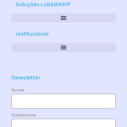
Soluções LoRaWAN®
Institucional
Política de Dispositivos – Conformidade Mandatória
Newsletter
Nome
Sobrenome