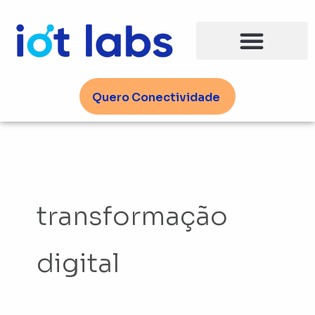
Ir
para
o
conteúdo
Quero Conectividade
transformação
digital