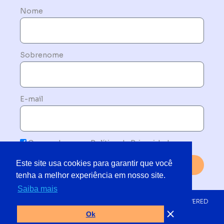
Nome
Sobrenome
E-mail
Concordo com a Política de Privacidade
Este site usa cookies para garantir que você
Enviar
tenha a melhor experiência em nosso site.
Saiba mais
© 2019 - 2025 TODOS OS DIREITOS RESERVADOS | POWERED
BY NETMORE DO BRASIL
Ok