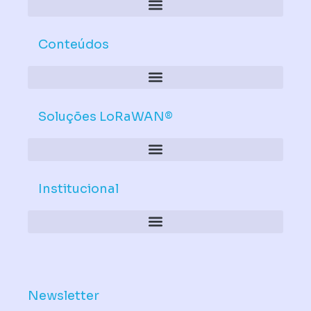
Conteúdos
Soluções LoRaWAN®
Institucional
Política de Dispositivos – Conformidade Mandatória
Newsletter