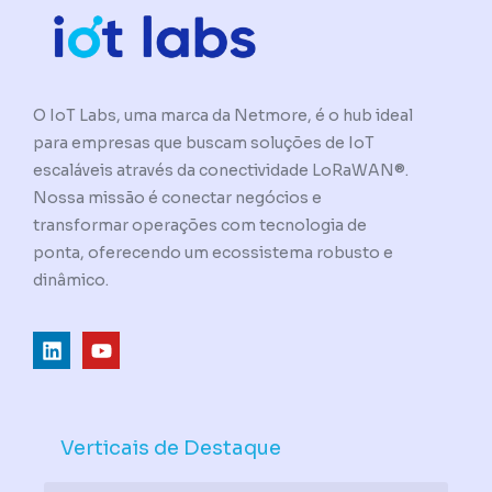
O IoT Labs, uma marca da Netmore, é o hub ideal
para empresas que buscam soluções de IoT
escaláveis através da conectividade LoRaWAN®.
Nossa missão é conectar negócios e
transformar operações com tecnologia de
ponta, oferecendo um ecossistema robusto e
dinâmico.
L
Y
i
o
n
u
k
t
e
u
d
b
Verticais de Destaque
i
e
n