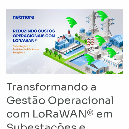
Transformando
a
Gestão
Operacional
com
LoRaWAN®
em
Subestações
e
Projetos
Transformando a
de
Gestão Operacional
Eficiência
Energética
com LoRaWAN® em
Subestações e