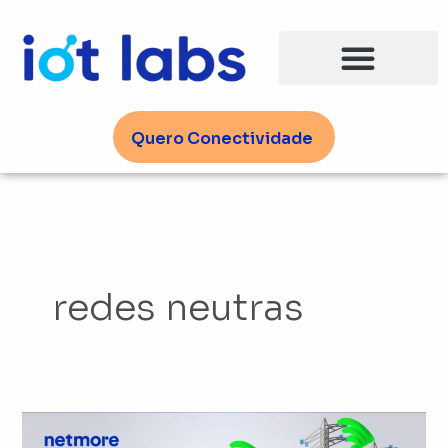
Ir
para
o
conteúdo
Quero Conectividade
redes neutras
Transformando