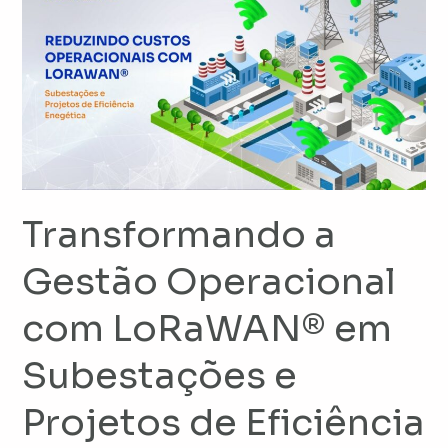
a
Gestão
Operacional
com
LoRaWAN®
em
Subestações
e
Projetos
Transformando a
de
Gestão Operacional
Eficiência
Energética
com LoRaWAN® em
Subestações e
Projetos de Eficiência