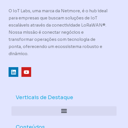
O IoT Labs, uma marca da Netmore, é o hub ideal
para empresas que buscam soluções de IoT
escaláveis através da conectividade LoRaWAN®.
Nossa missão é conectar negócios e
transformar operações com tecnologia de
ponta, oferecendo um ecossistema robusto e
dinâmico.
L
Y
i
o
n
u
k
t
e
u
d
b
Verticais de Destaque
i
e
n
Conteúdos