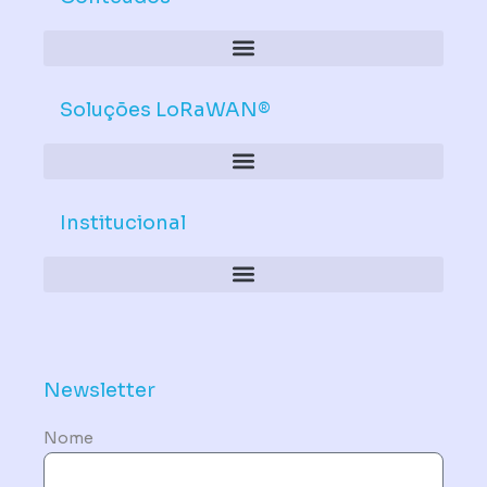
Soluções LoRaWAN®
Institucional
Política de Dispositivos – Conformidade Mandatória
Newsletter
Nome