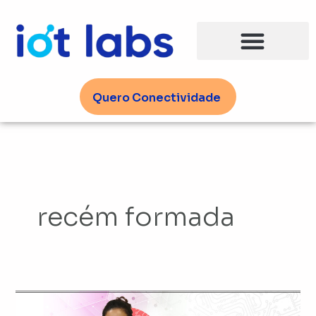
Ir
para
o
conteúdo
Quero Conectividade
recém formada
Os