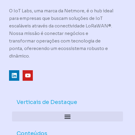
O IoT Labs, uma marca da Netmore, é o hub ideal
para empresas que buscam soluções de IoT
escaláveis através da conectividade LoRaWAN®.
Nossa missão é conectar negócios e
transformar operações com tecnologia de
ponta, oferecendo um ecossistema robusto e
dinâmico.
L
Y
i
o
n
u
k
t
e
u
d
b
Verticais de Destaque
i
e
n
Conteúdos