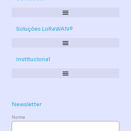
Soluções LoRaWAN®
Institucional
Política de Dispositivos – Conformidade Mandatória
Newsletter
Nome