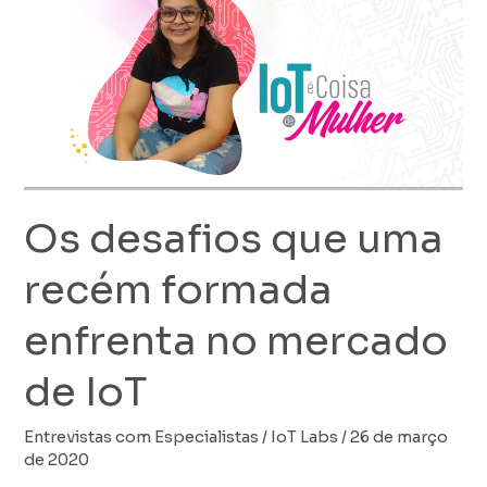
desafios
que
uma
recém
formada
enfrenta
no
mercado
Os desafios que uma
de
IoT
recém formada
enfrenta no mercado
de IoT
Entrevistas com Especialistas
/
IoT Labs
/
26 de março
de 2020