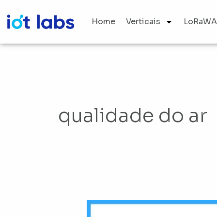
Ir
para
Home
Verticais
LoRaW
o
conteúdo
qualidade do ar
Solução