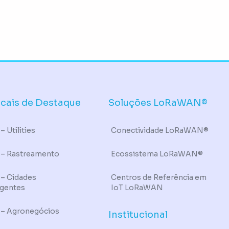
icais de Destaque
Soluções LoRaWAN®
– Utilities
Conectividade LoRaWAN®
 – Rastreamento
Ecossistema LoRaWAN®
 – Cidades
Centros de Referência em
igentes
IoT LoRaWAN
 – Agronegócios
Institucional