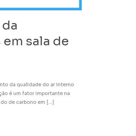
 da
s em sala de
o da qualidade do ar interno
ção é um fator importante na
xido de carbono em […]