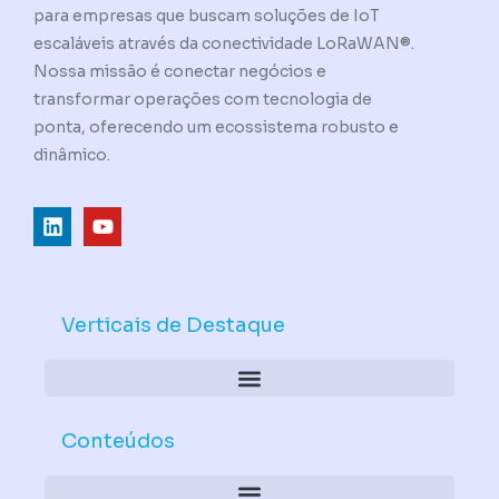
para empresas que buscam soluções de IoT
escaláveis através da conectividade LoRaWAN®.
Nossa missão é conectar negócios e
transformar operações com tecnologia de
ponta, oferecendo um ecossistema robusto e
dinâmico.
L
Y
i
o
n
u
k
t
e
u
d
b
Verticais de Destaque
i
e
n
Conteúdos