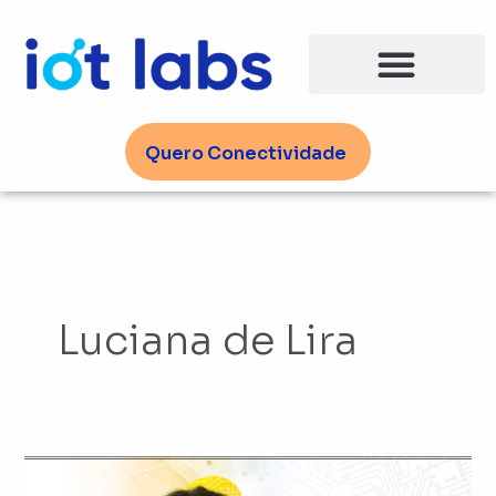
Ir
para
o
conteúdo
Quero Conectividade
Luciana de Lira
Luciana