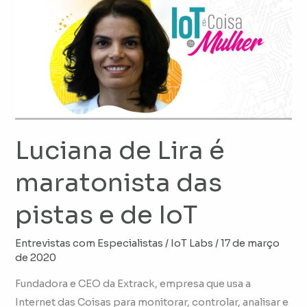
de
Lira
é
maratonista
das
pistas
e
de
Luciana de Lira é
IoT
maratonista das
pistas e de IoT
Entrevistas com Especialistas
/
IoT Labs
/
17 de março
de 2020
Fundadora e CEO da Extrack, empresa que usa a
Internet das Coisas para monitorar, controlar, analisar e