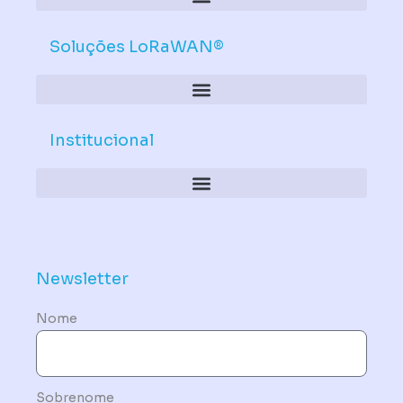
Soluções LoRaWAN®
Institucional
Política de Dispositivos – Conformidade Mandatória
Newsletter
Nome
Sobrenome