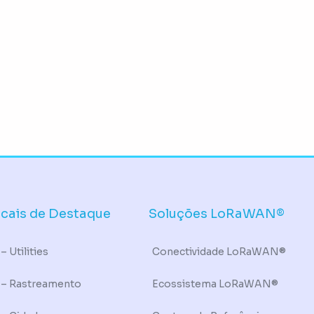
icais de Destaque
Soluções LoRaWAN®
– Utilities
Conectividade LoRaWAN®
 – Rastreamento
Ecossistema LoRaWAN®