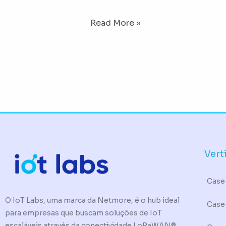
Read More »
Vert
Case 
O IoT Labs, uma marca da Netmore, é o hub ideal
Case
para empresas que buscam soluções de IoT
escaláveis através da conectividade LoRaWAN®.