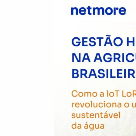
Hídrica
na
Agricultura
Brasileira:
Como
a
IoT
LoRaWAN®
Revoluciona
o
Uso
Sustentável
da
Água