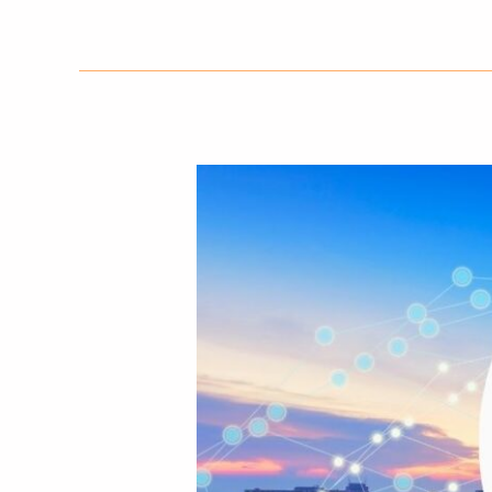
LoRaWAN®
na
Gestão
Hídrica:
Benefícios
e
Impacto