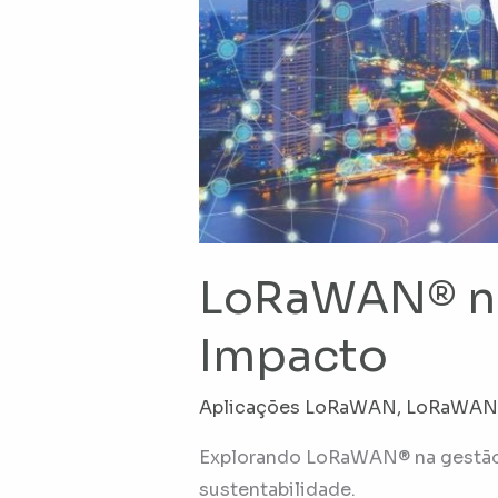
LoRaWAN® na 
Impacto
Aplicações LoRaWAN
,
LoRaWAN p
Explorando LoRaWAN® na gestão h
sustentabilidade.