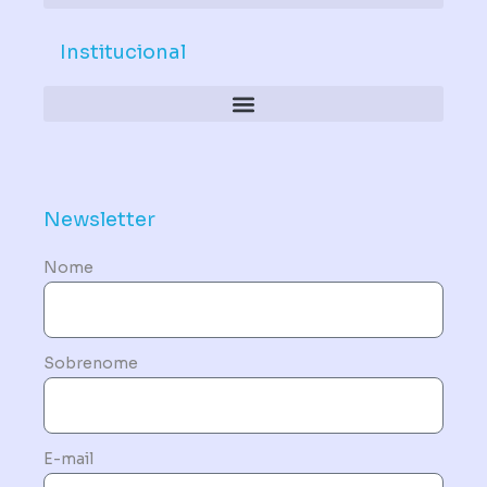
Institucional
Política de Dispositivos – Conformidade Mandatória
Newsletter
Nome
Sobrenome
E-mail