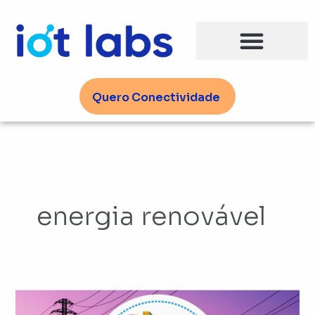
Ir
para
o
conteúdo
Quero Conectividade
energia renovável
IoT