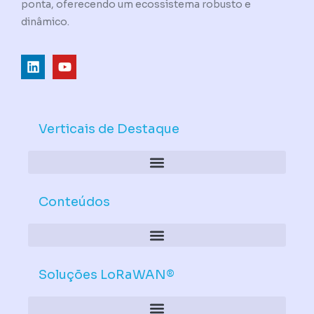
ponta, oferecendo um ecossistema robusto e
dinâmico.
L
Y
i
o
n
u
k
t
e
u
d
b
Verticais de Destaque
i
e
n
Conteúdos
Soluções LoRaWAN®