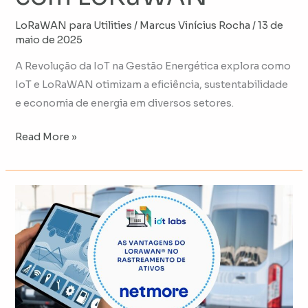
LoRaWAN para Utilities
/
Marcus Vinícius Rocha
/
13 de
maio de 2025
A Revolução da IoT na Gestão Energética explora como
IoT e LoRaWAN otimizam a eficiência, sustentabilidade
e economia de energia em diversos setores.
Read More »
As
Vantagens
do
LoRaWAN®
no
Rastreamento
de