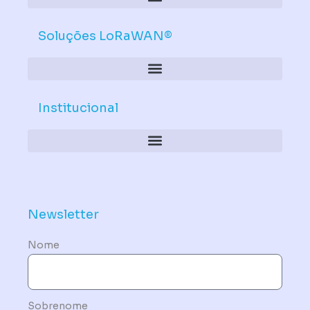
Soluções LoRaWAN®
Institucional
Política de Dispositivos – Conformidade Mandatória
Newsletter
Nome
Sobrenome