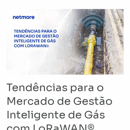
Tendências
para
o
Mercado
de
Gestão
Inteligente
de
Gás
com
Tendências para o
LoRaWAN®
Mercado de Gestão
Inteligente de Gás
com LoRaWAN®