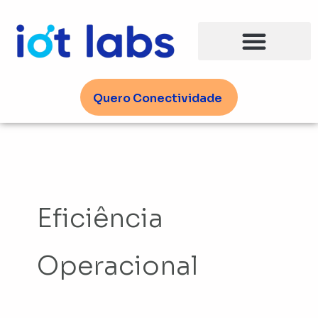
Ir
para
o
conteúdo
Quero Conectividade
Eficiência
Operacional