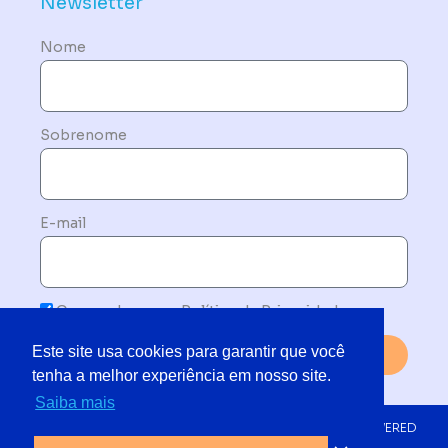
Newsletter
Nome
Sobrenome
E-mail
Concordo com a Política de Privacidade
Este site usa cookies para garantir que você
Enviar
tenha a melhor experiência em nosso site.
Saiba mais
© 2019 - 2025 TODOS OS DIREITOS RESERVADOS | POWERED
BY NETMORE DO BRASIL