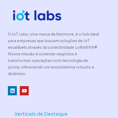
O IoT Labs, uma marca da Netmore, é o hub ideal
para empresas que buscam soluções de IoT
escaláveis através da conectividade LoRaWAN®.
Nossa missão é conectar negócios e
transformar operações com tecnologia de
ponta, oferecendo um ecossistema robusto e
dinâmico.
L
Y
i
o
n
u
k
t
e
u
d
b
Verticais de Destaque