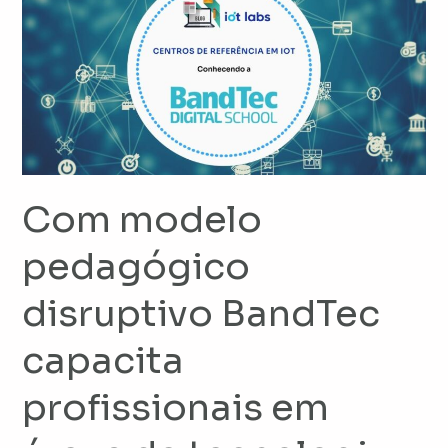
modelo
pedagógico
disruptivo
BandTec
capacita
profissionais
em
áreas
Com modelo
de
tecnologia
pedagógico
disruptivo BandTec
capacita
profissionais em