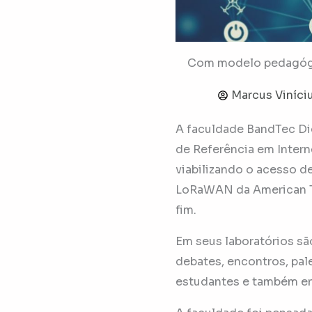
Com modelo pedagógic
Marcus Viníci
A faculdade BandTec Dig
de Referência em Intern
viabilizando o acesso d
LoRaWAN da American Tow
fim.
Em seus laboratórios sã
debates, encontros, pal
estudantes e também en