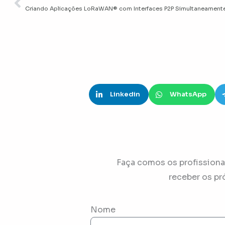
Anterior
Criando Aplicações LoRaWAN® com Interfaces P2P Simultaneament
Linkedin
WhatsApp
Faça comos os profissionai
receber os pr
Nome