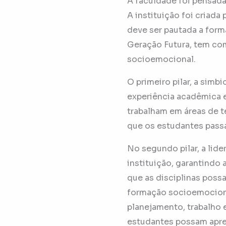
A faculdade foi pensad
A instituição foi criad
deve ser pautada a form
Geração Futura, tem com
socioemocional.
O primeiro pilar, a sim
experiência acadêmica 
trabalham em áreas de t
que os estudantes passa
No segundo pilar, a lid
instituição, garantind
que as disciplinas possa
formação socioemocional
planejamento, trabalho 
estudantes possam apren