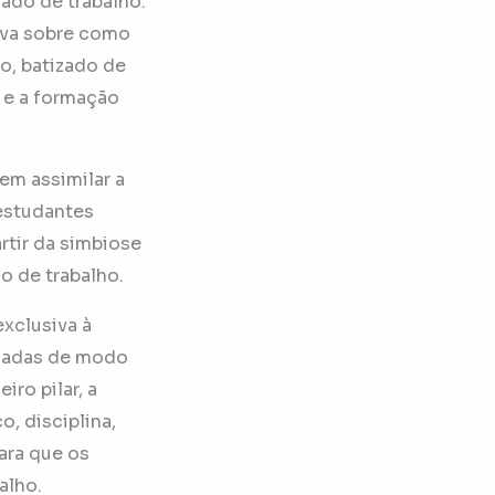
ado de trabalho.
tiva sobre como
o, batizado de
a e a formação
em assimilar a
estudantes
rtir da simbiose
o de trabalho.
xclusiva à
enadas de modo
ro pilar, a
, disciplina,
ara que os
alho.