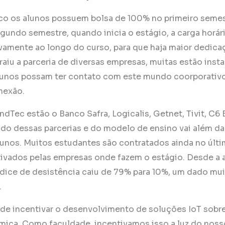
o os alunos possuem bolsa de 100% no primeiro semes
segundo semestre, quando inicia o estágio, a carga horár
ivamente ao longo do curso, para que haja maior dedicaç
iu a parceria de diversas empresas, muitas estão insta
alunos possam ter contato com este mundo coorporati
nexão.
ndTec estão o Banco Safra, Logicalis, Getnet, Tivit, C6 
ado dessas parcerias e do modelo de ensino vai além da
lunos. Muitos estudantes são contratados ainda no últi
ivados pelas empresas onde fazem o estágio. Desde a 
ndice de desistência caiu de 79% para 10%, um dado mui
.
de incentivar o desenvolvimento de soluções IoT sobr
mica. Como faculdade, incentivamos isso a luz do noss