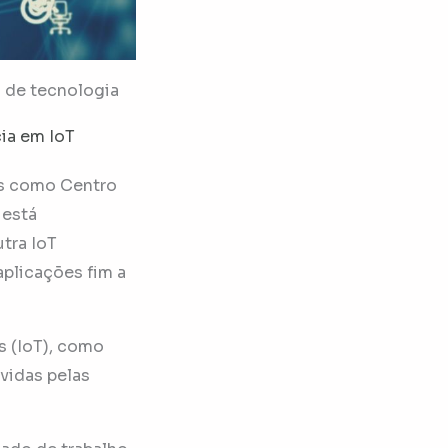
 de tecnologia
ia em IoT
bs como Centro
 está
tra IoT
aplicações fim a
s (IoT), como
vidas pelas