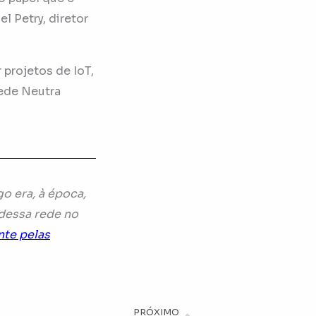
 Petry, diretor
projetos de IoT,
Rede Neutra
o era, à época,
dessa rede no
nte pelas
PRÓXIMO