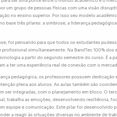
a para ser uma ponte entre o mundo acadêmico e o merc
a por um grupo de pessoas físicas com uma visão disrup
ação no ensino superior. Por isso seu modelo acadêmic
o base três pilares: a simbiose, a liderança pedagógic
biose, foi pensando para que todos os estudantes pudess
e profissional simultaneamente. Na BandTec 100% dos 
ecnologia a partir do segundo semestre do curso. É a pa
m a ter uma experiência real de conexão com o mercad
erança pedagógica, os professores possuem dedicação e
o atenção plena aos alunos. As aulas também são coord
m ser integradas, com o planejamento em bloco. O tercei
, trabalha as emoções, desenvolvendo resiliência, foco
em equipe e comunicação. Este pilar foi desenvolvido p
der a reagir às situações diversas no ambiente de trab