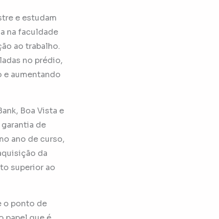
tre e estudam
ia na faculdade
ão ao trabalho.
ladas no prédio,
vo e aumentando
Bank, Boa Vista e
 garantia de
mo ano de curso,
aquisição da
to superior ao
e o ponto de
o papel que é