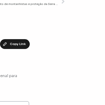
Próximo
UNIFEI trabalha em projeto IoT para o monitoramento de montanhistas e proteção da Serra da Mantiqueira
Copy Link
enal para