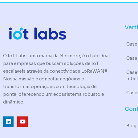
Vert
Case 
O IoT Labs, uma marca da Netmore, é o hub ideal
Case
para empresas que buscam soluções de IoT
escaláveis através da conectividade LoRaWAN®.
Case
Intel
Nossa missão é conectar negócios e
transformar operações com tecnologia de
Case
ponta, oferecendo um ecossistema robusto e
dinâmico.
Con
L
Y
i
o
Blog
n
u
k
t