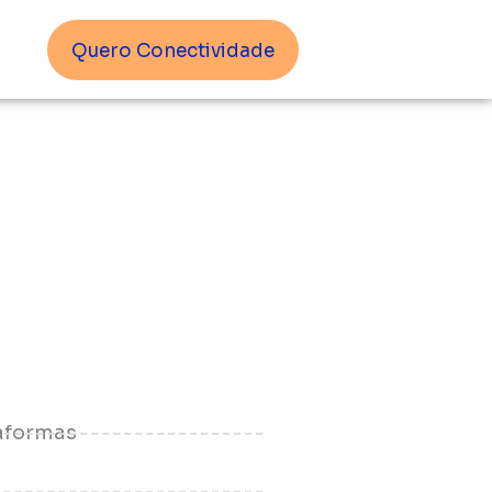
Quero Conectividade
taformas
z