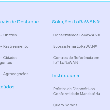
icais de Destaque
Soluções LoRaWAN®
– Utilities
Conectividade LoRaWAN®
 – Rastreamento
Ecossistema LoRaWAN®
 – Cidades
Centros de Referência em
igentes
IoT LoRaWAN
 – Agronegócios
Institucional
teúdos
Política de Dispositivos –
Conformidade Mandatória
Quem Somos