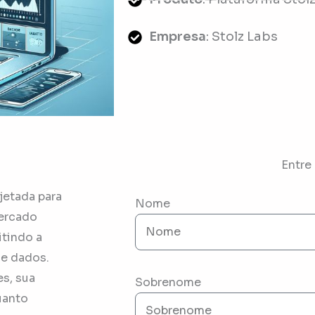
Empresa
: Stolz Labs
Entre
jetada para
Nome
mercado
itindo a
de dados.
s, sua
Sobrenome
uanto