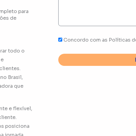
ompleto para
ções de
Concordo com as Políticas d
rar todo o
 e
clientes.
no Brasil,
radora que
e e flexível,
liente.
s posiciona
a jornada