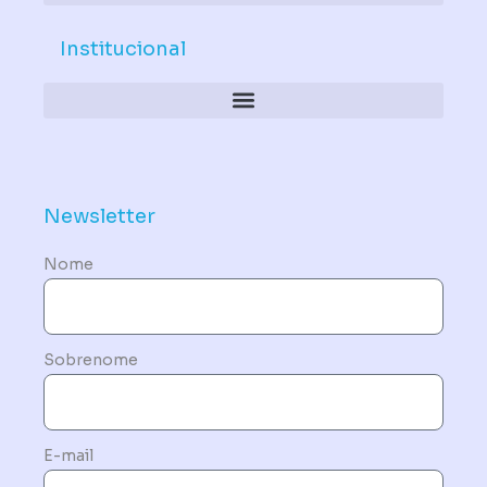
Institucional
Política de Dispositivos – Conformidade Mandatória
Newsletter
Nome
Sobrenome
E-mail