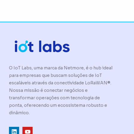
O IoT Labs, uma marca da Netmore, é o hub ideal
para empresas que buscam soluções de IoT
escaláveis através da conectividade LoRaWAN®.
Nossa missão é conectar negócios e
transformar operações com tecnologia de
ponta, oferecendo um ecossistema robusto e
dinâmico.
L
Y