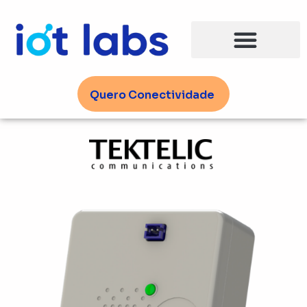
Ir
para
o
conteúdo
Quero Conectividade