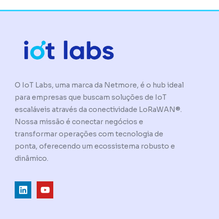
O IoT Labs, uma marca da Netmore, é o hub ideal
para empresas que buscam soluções de IoT
escaláveis através da conectividade LoRaWAN®.
Nossa missão é conectar negócios e
transformar operações com tecnologia de
ponta, oferecendo um ecossistema robusto e
dinâmico.
L
Y
i
o
n
u
k
t