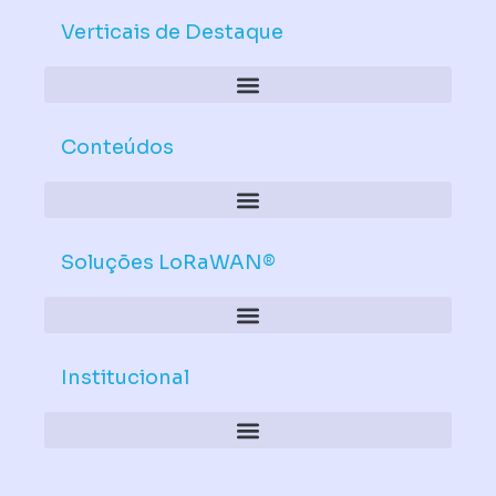
e
u
d
b
Verticais de Destaque
i
e
n
Conteúdos
Soluções LoRaWAN®
Institucional
Política de Dispositivos – Conformidade Mandatória