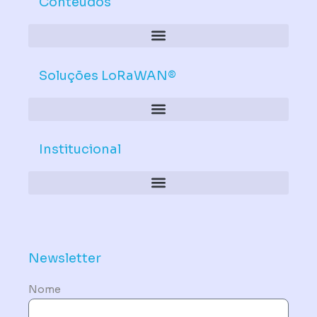
Conteúdos
Soluções LoRaWAN®
Institucional
Política de Dispositivos – Conformidade Mandatória
Newsletter
Nome