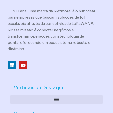
O IoT Labs, uma marca da Netmore, é o hub ideal
para empresas que buscam soluções de IoT
escaláveis através da conectividade LoRaWAN®.
Nossa missão é conectar negócios e
transformar operações com tecnologia de
ponta, oferecendo um ecossistema robusto e
dinâmico.
L
Y
i
o
n
u
k
t
e
u
d
b
Verticais de Destaque
i
e
n