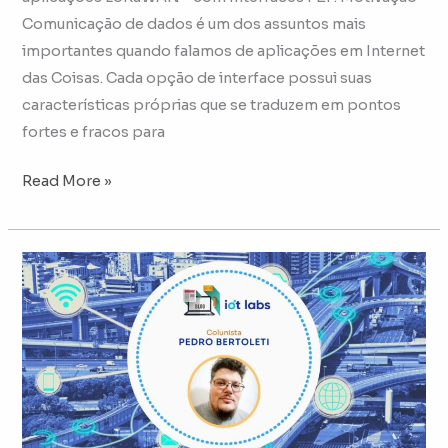
Comunicação de dados é um dos assuntos mais
importantes quando falamos de aplicações em Internet
das Coisas. Cada opção de interface possui suas
características próprias que se traduzem em pontos
fortes e fracos para
Read More »
Como
criar
um
rastreador
LoRaWAN®
com
alta