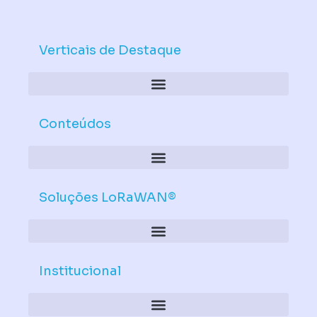
n
u
k
t
e
u
d
b
Verticais de Destaque
i
e
n
Conteúdos
Soluções LoRaWAN®
Institucional