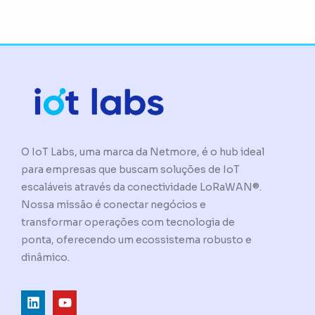
O IoT Labs, uma marca da Netmore, é o hub ideal
para empresas que buscam soluções de IoT
escaláveis através da conectividade LoRaWAN®.
Nossa missão é conectar negócios e
transformar operações com tecnologia de
ponta, oferecendo um ecossistema robusto e
dinâmico.
L
Y
i
o