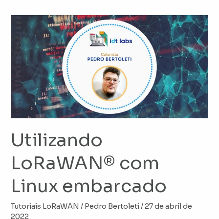
Utilizando
LoRaWAN®
com
Linux
embarcado
Utilizando
LoRaWAN® com
Linux embarcado
Tutoriais LoRaWAN
/
Pedro Bertoleti
/
27 de abril de
2022