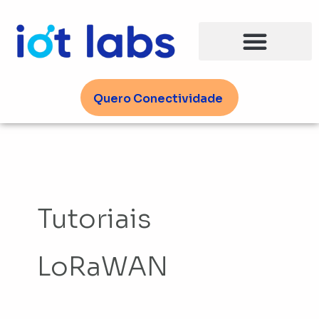
Ir
para
o
conteúdo
Quero Conectividade
Tutoriais
LoRaWAN