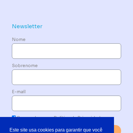
Política de Dispositivos – Conformidade Mandatória
Newsletter
Nome
Sobrenome
E-mail
Concordo com a Política de Privacidade
Este site usa cookies para garantir que você
Enviar