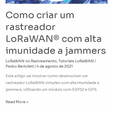
imunidade
a
Como criar um
jammers
rastreador
LoRaWAN® com alta
imunidade a jammers
LoRaWAN no Rastreamento
,
Tutoriais LoRaWAN
/
Pedro Bertoleti
/
4 de agosto de 2021
Este artigo vai mostrar como desenvolver um
rastreador LoRaWAN simples com alta imunidade a
jammers, utilizando um módulo com ESP32 e GPS.
Read More »