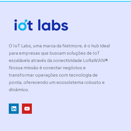
O IoT Labs, uma marca da Netmore, é o hub ideal
para empresas que buscam soluções de IoT
escaláveis através da conectividade LoRaWAN®.
Nossa missão é conectar negócios e
transformar operações com tecnologia de
ponta, oferecendo um ecossistema robusto e
dinâmico.
L
Y
i
o
n
u
k
t
e
u