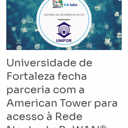
de
Fortaleza
fecha
parceria
com
a
American
Tower
Universidade de
para
acesso
Fortaleza fecha
à
parceria com a
Rede
Neutra
American Tower para
LoRaWAN®
acesso à Rede