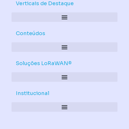
d
b
Verticais de Destaque
i
e
n
Conteúdos
Soluções LoRaWAN®
Institucional
Política de Dispositivos – Conformidade Mandatória