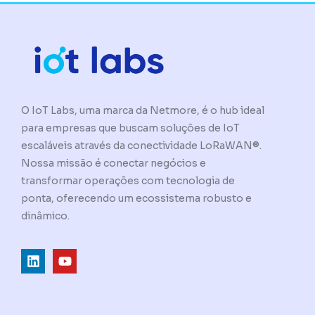
O IoT Labs, uma marca da Netmore, é o hub ideal
para empresas que buscam soluções de IoT
escaláveis através da conectividade LoRaWAN®.
Nossa missão é conectar negócios e
transformar operações com tecnologia de
ponta, oferecendo um ecossistema robusto e
dinâmico.
L
Y
i
o
n
u
k
t
e
u