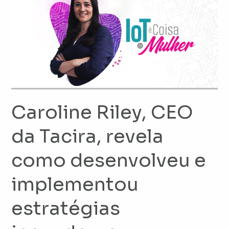
Riley,
CEO
da
Tacira,
revela
como
desenvolveu
e
Caroline Riley, CEO
implementou
estratégias
da Tacira, revela
inovadoras
como desenvolveu e
implementou
estratégias