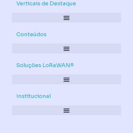
d
b
Verticais de Destaque
i
e
n
Conteúdos
Soluções LoRaWAN®
Institucional
Política de Dispositivos – Conformidade Mandatória