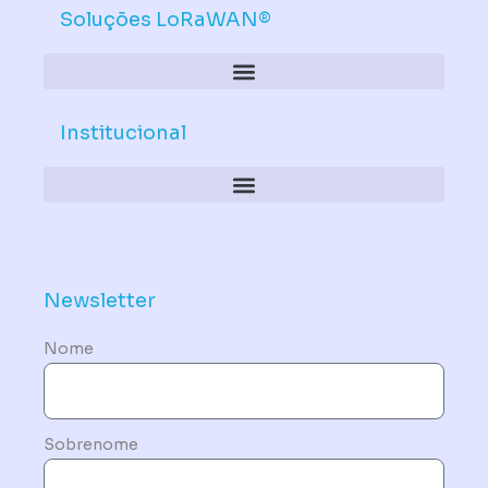
Soluções LoRaWAN®
Institucional
Política de Dispositivos – Conformidade Mandatória
Newsletter
Nome
Sobrenome