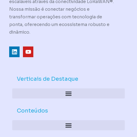
escaláveis através da conectividade LoRaWAN®.
Nossa missão é conectar negócios e
transformar operações com tecnologia de
ponta, oferecendo um ecossistema robusto e
dinâmico.
L
Y
i
o
n
u
k
t
e
u
d
b
Verticais de Destaque
i
e
n
Conteúdos