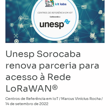
Sorocaba
renova
parceria
para
acesso
à
Rede
LoRaWAN®
Unesp Sorocaba
renova parceria para
acesso à Rede
LoRaWAN®
Centros de Referência em IoT
/
Marcus Vinícius Rocha
/
14 de setembro de 2022