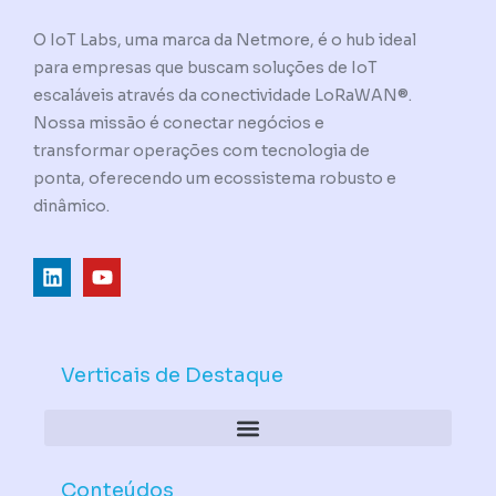
O IoT Labs, uma marca da Netmore, é o hub ideal
para empresas que buscam soluções de IoT
escaláveis através da conectividade LoRaWAN®.
Nossa missão é conectar negócios e
transformar operações com tecnologia de
ponta, oferecendo um ecossistema robusto e
dinâmico.
L
Y
i
o
n
u
k
t
e
u
d
b
Verticais de Destaque
i
e
n
Conteúdos