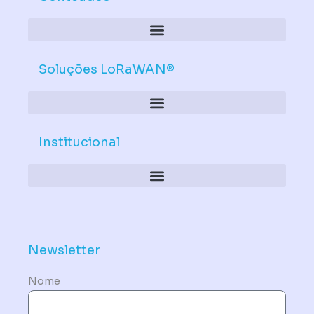
Soluções LoRaWAN®
Institucional
Política de Dispositivos – Conformidade Mandatória
Newsletter
Nome