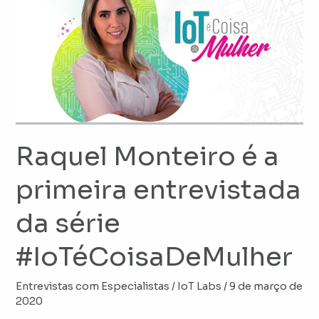
Monteiro
é
a
primeira
entrevistada
da
série
#IoTéCoisaDeMulher
Raquel Monteiro é a
primeira entrevistada
da série
#IoTéCoisaDeMulher
Entrevistas com Especialistas
/
IoT Labs
/
9 de março de
2020