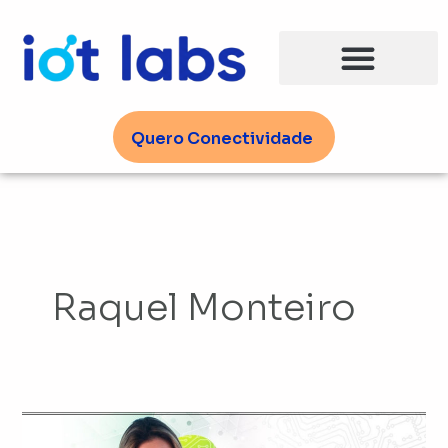
Ir
para
o
conteúdo
Quero Conectividade
Raquel Monteiro
Raquel