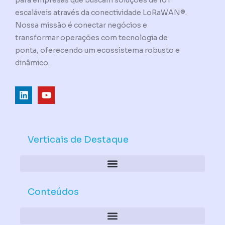
para empresas que buscam soluções de IoT
escaláveis através da conectividade LoRaWAN®.
Nossa missão é conectar negócios e
transformar operações com tecnologia de
ponta, oferecendo um ecossistema robusto e
dinâmico.
L
Y
i
o
n
u
k
t
e
u
d
b
Verticais de Destaque
i
e
n
Conteúdos