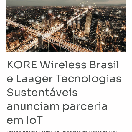
Wireless
Brasil
e
Laager
Tecnologias
Sustentáveis
anunciam
parceria
KORE Wireless Brasil
em
IoT
e Laager Tecnologias
Sustentáveis
anunciam parceria
em IoT