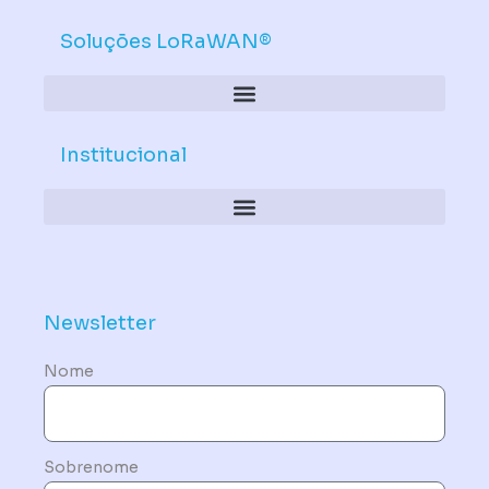
Soluções LoRaWAN®
Institucional
Política de Dispositivos – Conformidade Mandatória
Newsletter
Nome
Sobrenome