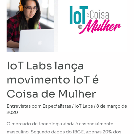
Labs
lança
movimento
IoT
é
Coisa
de
Mulher
IoT Labs lança
movimento IoT é
Coisa de Mulher
Entrevistas com Especialistas
/
IoT Labs
/
8 de março de
2020
O mercado de tecnologia ainda é essencialmente
masculino. Segundo dados do IBGE, apenas 20% dos