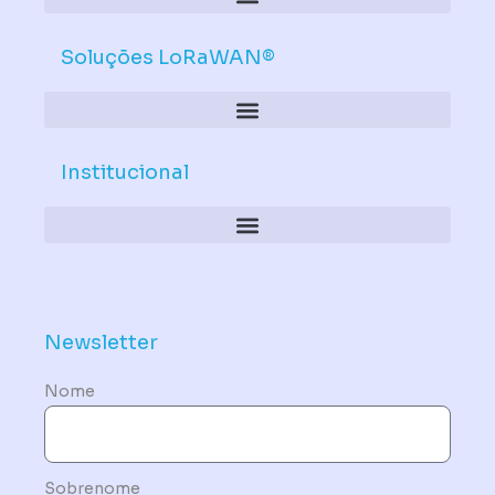
Soluções LoRaWAN®
Institucional
Política de Dispositivos – Conformidade Mandatória
Newsletter
Nome
Sobrenome