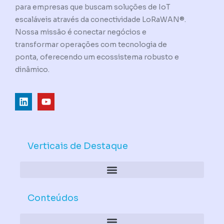
para empresas que buscam soluções de IoT
escaláveis através da conectividade LoRaWAN®.
Nossa missão é conectar negócios e
transformar operações com tecnologia de
ponta, oferecendo um ecossistema robusto e
dinâmico.
L
Y
i
o
n
u
k
t
e
u
d
b
Verticais de Destaque
i
e
n
Conteúdos