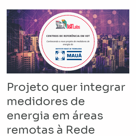
Projeto
quer
integrar
medidores
de
energia
em
áreas
remotas
Projeto quer integrar
à
Rede
medidores de
LoRaWAN®
energia em áreas
remotas à Rede