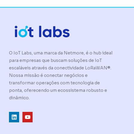
O IoT Labs, uma marca da Netmore, é o hub ideal
para empresas que buscam soluções de IoT
escaláveis através da conectividade LoRaWAN®.
Nossa missão é conectar negócios e
transformar operações com tecnologia de
ponta, oferecendo um ecossistema robusto e
dinâmico.
L
Y
i
o
n
u
k
t