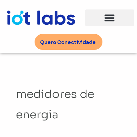
Ir
para
o
conteúdo
Quero Conectividade
medidores de
energia