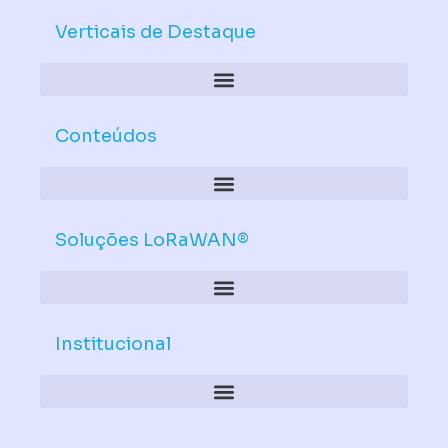
e
u
d
b
Verticais de Destaque
i
e
n
Conteúdos
Soluções LoRaWAN®
Institucional
Política de Dispositivos – Conformidade Mandatória