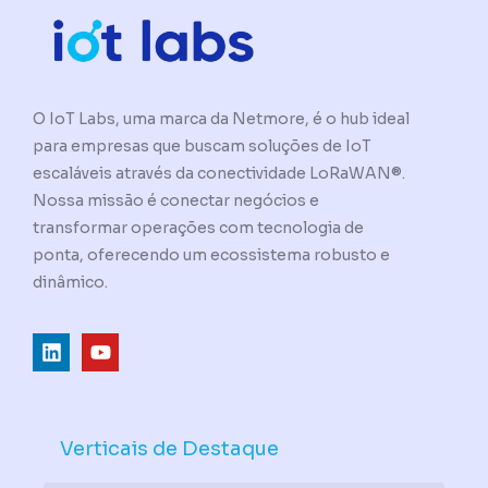
O IoT Labs, uma marca da Netmore, é o hub ideal
para empresas que buscam soluções de IoT
escaláveis através da conectividade LoRaWAN®.
Nossa missão é conectar negócios e
transformar operações com tecnologia de
ponta, oferecendo um ecossistema robusto e
dinâmico.
L
Y
i
o
n
u
k
t
e
u
d
b
Verticais de Destaque
i
e
n