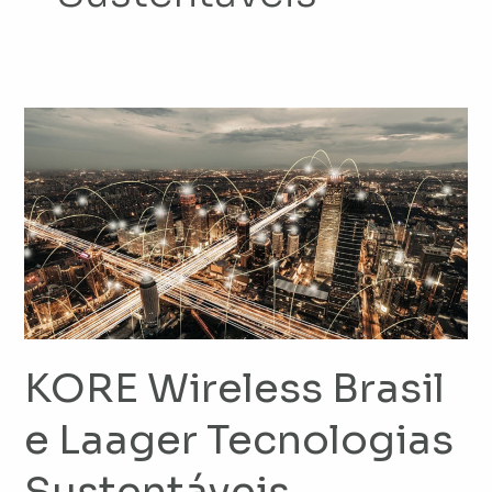
KORE
Wireless
Brasil
e
Laager
Tecnologias
Sustentáveis
anunciam
parceria
KORE Wireless Brasil
em
IoT
e Laager Tecnologias
Sustentáveis