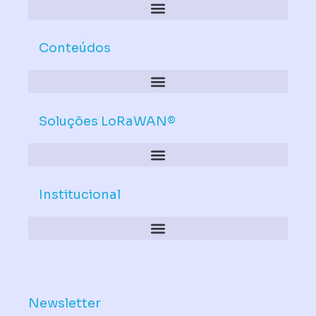
Conteúdos
Soluções LoRaWAN®
Institucional
Política de Dispositivos – Conformidade Mandatória
Newsletter