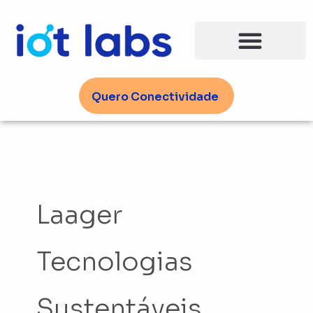
Ir
para
o
conteúdo
Quero Conectividade
Laager
Tecnologias
Sustentáveis