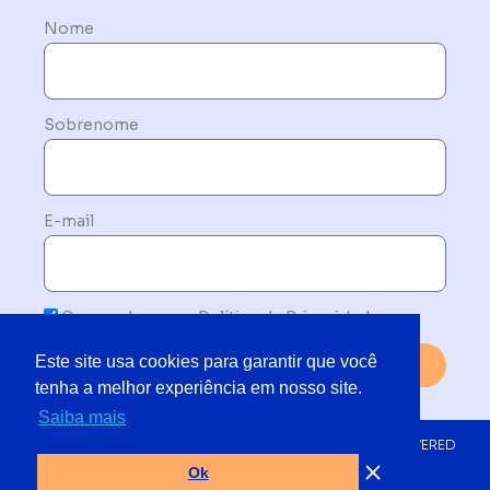
Nome
Sobrenome
E-mail
Concordo com a Política de Privacidade
Este site usa cookies para garantir que você
Enviar
tenha a melhor experiência em nosso site.
Saiba mais
© 2019 - 2025 TODOS OS DIREITOS RESERVADOS | POWERED
BY NETMORE DO BRASIL
Ok