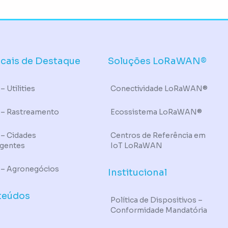
icais de Destaque
Soluções LoRaWAN®
– Utilities
Conectividade LoRaWAN®
 – Rastreamento
Ecossistema LoRaWAN®
 – Cidades
Centros de Referência em
igentes
IoT LoRaWAN
 – Agronegócios
Institucional
teúdos
Política de Dispositivos –
Conformidade Mandatória