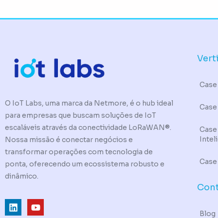
Vert
Case 
O IoT Labs, uma marca da Netmore, é o hub ideal
Case
para empresas que buscam soluções de IoT
escaláveis através da conectividade LoRaWAN®.
Case
Intel
Nossa missão é conectar negócios e
transformar operações com tecnologia de
Case
ponta, oferecendo um ecossistema robusto e
dinâmico.
Con
L
Y
i
o
Blog