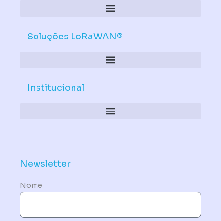
Soluções LoRaWAN®
Institucional
Política de Dispositivos – Conformidade Mandatória
Newsletter
Nome