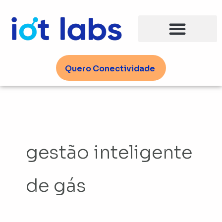
Ir
para
o
conteúdo
Quero Conectividade
gestão inteligente
de gás