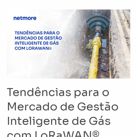
Tendências
para
o
Mercado
de
Gestão
Inteligente
de
Gás
com
Tendências para o
LoRaWAN®
Mercado de Gestão
Inteligente de Gás
com LoRaWAN®