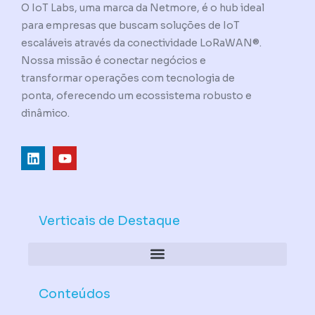
O IoT Labs, uma marca da Netmore, é o hub ideal
para empresas que buscam soluções de IoT
escaláveis através da conectividade LoRaWAN®.
Nossa missão é conectar negócios e
transformar operações com tecnologia de
ponta, oferecendo um ecossistema robusto e
dinâmico.
L
Y
i
o
n
u
k
t
e
u
d
b
Verticais de Destaque
i
e
n
Conteúdos