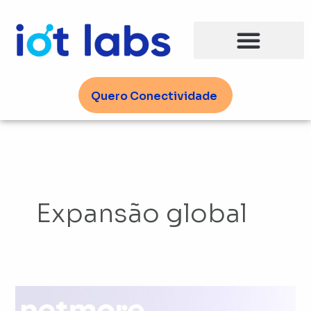
Ir
para
o
conteúdo
Quero Conectividade
Expansão global
Netmore