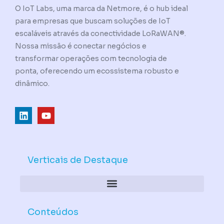
O IoT Labs, uma marca da Netmore, é o hub ideal
para empresas que buscam soluções de IoT
escaláveis através da conectividade LoRaWAN®.
Nossa missão é conectar negócios e
transformar operações com tecnologia de
ponta, oferecendo um ecossistema robusto e
dinâmico.
L
Y
i
o
n
u
k
t
e
u
d
b
Verticais de Destaque
i
e
n
Conteúdos