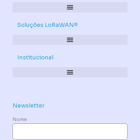
Soluções LoRaWAN®
Institucional
Política de Dispositivos – Conformidade Mandatória
Newsletter
Nome