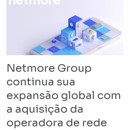
Group
continua
sua
expansão
global
com
a
aquisição
da
Netmore Group
operadora
continua sua
de
rede
expansão global com
LoRaWAN®
Everynet
a aquisição da
operadora de rede