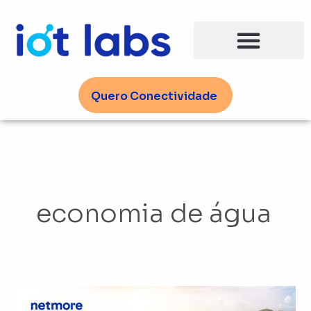
Ir
para
o
conteúdo
Quero Conectividade
economia de água
Gestão