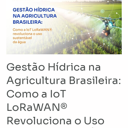
Hídrica
na
Agricultura
Brasileira:
Como
a
IoT
LoRaWAN®
Revoluciona
Gestão Hídrica na
o
Agricultura Brasileira:
Uso
Sustentável
Como a IoT
da
Água
LoRaWAN®
Revoluciona o Uso