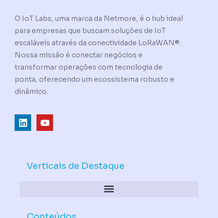
O IoT Labs, uma marca da Netmore, é o hub ideal
para empresas que buscam soluções de IoT
escaláveis através da conectividade LoRaWAN®.
Nossa missão é conectar negócios e
transformar operações com tecnologia de
ponta, oferecendo um ecossistema robusto e
dinâmico.
L
Y
i
o
n
u
k
t
e
u
d
b
Verticais de Destaque
i
e
n
Conteúdos