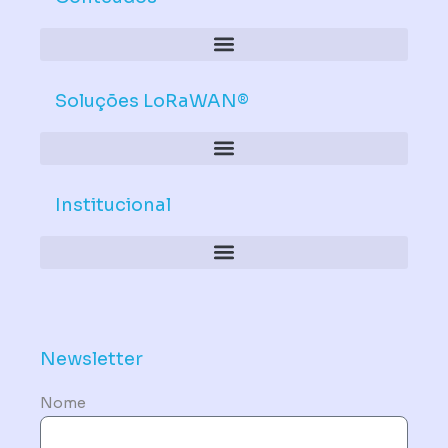
Soluções LoRaWAN®
Institucional
Política de Dispositivos – Conformidade Mandatória
Newsletter
Nome