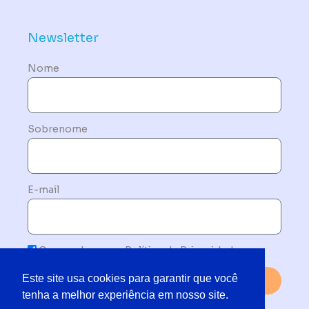
Newsletter
Nome
Sobrenome
E-mail
Concordo com a Política de Privacidade
Este site usa cookies para garantir que você
Enviar
tenha a melhor experiência em nosso site.