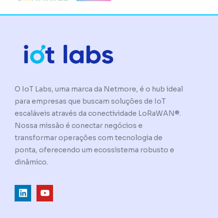
O IoT Labs, uma marca da Netmore, é o hub ideal
para empresas que buscam soluções de IoT
escaláveis através da conectividade LoRaWAN®.
Nossa missão é conectar negócios e
transformar operações com tecnologia de
ponta, oferecendo um ecossistema robusto e
dinâmico.
L
Y
i
o
n
u
k
t