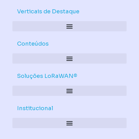
e
u
d
b
Verticais de Destaque
i
e
n
Conteúdos
Soluções LoRaWAN®
Institucional
Política de Dispositivos – Conformidade Mandatória